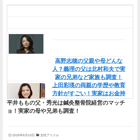
部まとめた！
高野志穂の父親や母どんな
人？義理の父は北村和夫で実
家の兄弟など家族も調査！
上田彩瑛の両親の学歴や教育
方針がすごい！実家はお金持
ちだけど職業も調査！
平井ももの父・秀光は鍼灸整骨院経営のマッチ
直川貴博アナの実家や両親
ョ！実家の母や兄弟も調査！
（父・母）の顔画像を調査！
兄弟など家族もまとめた！
丹羽仁希の父はアメリカ人の
2026年6月10日
女性アイドル