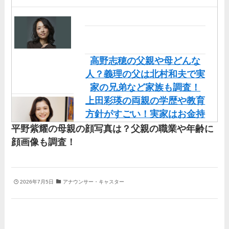
高野志穂の父親や母どんな
人？義理の父は北村和夫で実
家の兄弟など家族も調査！
上田彩瑛の両親の学歴や教育
方針がすごい！実家はお金持
ちだけど職業も調査！
平野紫耀の母親の顔写真は？父親の職業や年齢に
直川貴博アナの実家や両親
顔画像も調査！
（父・母）の顔画像を調査！
兄弟など家族もまとめた！
丹羽仁希の父はアメリカ人の
2026年7月5日
アナウンサー・キャスター
イケメン！両親の顔画像や実
家の家族もまとめた！
基俊介の実家はお金持ち？兄