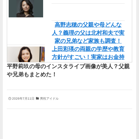
高野志穂の父親や母どんな
人？義理の父は北村和夫で実
家の兄弟など家族も調査！
上田彩瑛の両親の学歴や教育
方針がすごい！実家はお金持
ちだけど職業も調査！
平野莉玖の母のインスタライブ画像が美人？父親
直川貴博アナの実家や両親
や兄弟もまとめた！
（父・母）の顔画像を調査！
兄弟など家族もまとめた！
丹羽仁希の父はアメリカ人の
2026年7月11日
男性アイドル
イケメン！両親の顔画像や実
家の家族もまとめた！
基俊介の実家はお金持ち？兄
弟や両親(父・母)はどんな
人？家族を調査！