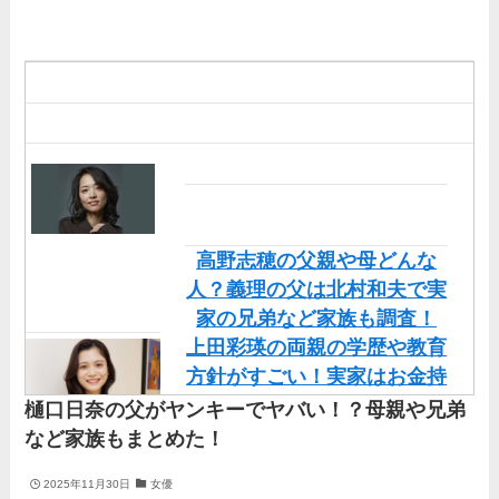
伊藤海彦の兄弟は弟の夏彦！
実家の両親など家族情報も全
部まとめた！
高野志穂の父親や母どんな
人？義理の父は北村和夫で実
家の兄弟など家族も調査！
上田彩瑛の両親の学歴や教育
方針がすごい！実家はお金持
ちだけど職業も調査！
樋口日奈の父がヤンキーでヤバい！？母親や兄弟
直川貴博アナの実家や両親
など家族もまとめた！
（父・母）の顔画像を調査！
2025年11月30日
女優
兄弟など家族もまとめた！