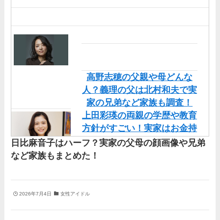
高野志穂の父親や母どんな
人？義理の父は北村和夫で実
家の兄弟など家族も調査！
上田彩瑛の両親の学歴や教育
方針がすごい！実家はお金持
ちだけど職業も調査！
日比麻音子はハーフ？実家の父母の顔画像や兄弟
直川貴博アナの実家や両親
など家族もまとめた！
（父・母）の顔画像を調査！
兄弟など家族もまとめた！
丹羽仁希の父はアメリカ人の
2026年7月4日
女性アイドル
イケメン！両親の顔画像や実
家の家族もまとめた！