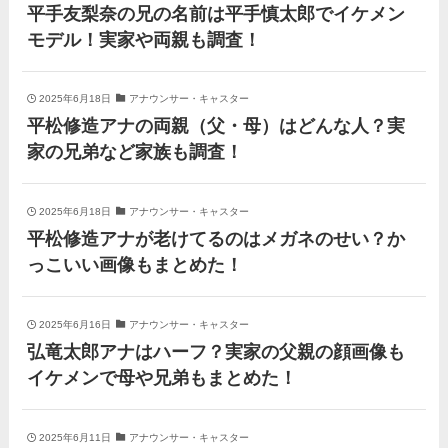
平手友梨奈の兄の名前は平手慎太郎でイケメン
丹羽仁希の父はアメリカ人の
モデル！実家や両親も調査！
イケメン！両親の顔画像や実
家の家族もまとめた！
基俊介の実家はお金持ち？兄
2025年6月18日
アナウンサー・キャスター
弟や両親(父・母)はどんな
平松修造アナの両親（父・母）はどんな人？実
人？家族を調査！
家の兄弟など家族も調査！
三浦璃来の実家はお金持ち！
両親（父・母）の職業や妹な
2025年6月18日
アナウンサー・キャスター
ど、家族を調査！
平松修造アナが老けてるのはメガネのせい？か
羽鳥慎一アナの両親（父・
っこいい画像もまとめた！
母）を徹底調査！実家の兄弟
など家族もまとめた！
2025年6月16日
アナウンサー・キャスター
片岡凜の母親が美人！家族構
弘竜太郎アナはハーフ？実家の父親の顔画像も
成や父・片岡達也、兄弟につ
イケメンで母や兄弟もまとめた！
いてもまとめ！
梅澤廉アナの父親・母親の職
業や経歴を調査！兄弟や実家
2025年6月11日
アナウンサー・キャスター