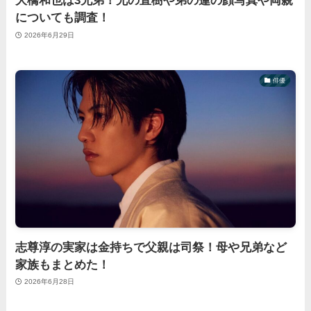
大橋和也は3兄弟！兄の直樹や弟の蓮の顔写真や両親
についても調査！
2026年6月29日
俳優
志尊淳の実家は金持ちで父親は司祭！母や兄弟など
家族もまとめた！
2026年6月28日