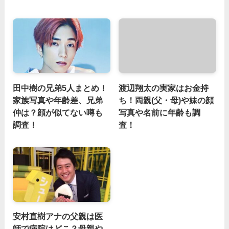
田中樹の兄弟5人まとめ！
渡辺翔太の実家はお金持
家族写真や年齢差、兄弟
ち！両親(父・母)や妹の顔
仲は？顔が似てない噂も
写真や名前に年齢も調
調査！
査！
安村直樹アナの父親は医
師で病院はどこ？母親や