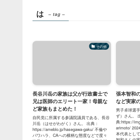
は
– tag –
その他
長谷川岳の家族は父が行政書士で
張本智和
兄は医師のエリート一家！母親な
など実家
ど家族もまとめた！
男子卓球選
ず）さん。 
自民党に所属する参議院議員である、長谷
典:https://im
川岳（はせがわがく）さん。 出典：
arimoto/
https://ameblo.jp/hasegawa-gaku/ 不倫や
本代表として
パワハラ、CAへの横柄な態度などで度々
智和さんの