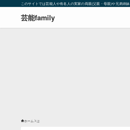
このサイトでは芸能人や有名人の実家の両親(父親・母親)や兄弟姉
芸能family
ホーム
は