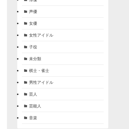
声優
女優
女性アイドル
子役
未分類
棋士・雀士
男性アイドル
芸人
芸能人
音楽