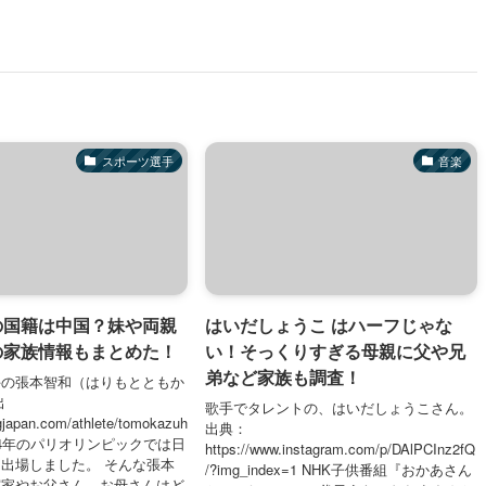
スポーツ選手
音楽
の国籍は中国？妹や両親
はいだしょうこ はハーフじゃな
の家族情報もまとめた！
い！そっくりすぎる母親に父や兄
弟など家族も調査！
手の張本智和（はりもとともか
出
歌手でタレントの、はいだしょうこさん。
gjapan.com/athlete/tomokazuh
出典：
 2024年のパリオリンピックでは日
https://www.instagram.com/p/DAlPCInz2fQ
出場しました。 そんな張本
/?img_index=1 NHK子供番組『おかあさん
実家やお父さん、お母さんはど