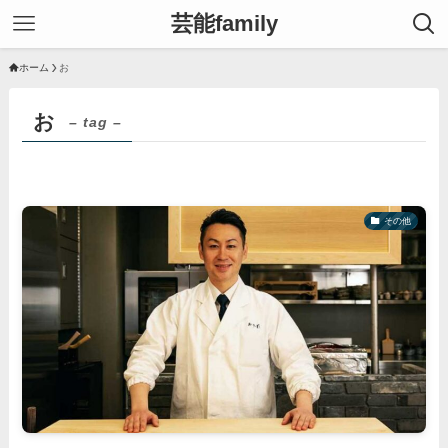
芸能family
ホーム
お
お
– tag –
その他