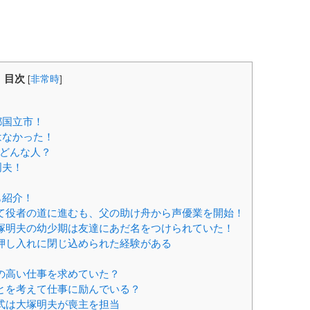
目次
[
非常時
]
都国立市！
はなかった！
どんな人？
周夫！
？
も紹介！
て役者の道に進むも、父の助け舟から声優業を開始！
塚明夫の幼少期は友達にあだ名をつけられていた！
押し入れに閉じ込められた経験がある
の高い仕事を求めていた？
とを考えて仕事に励んでいる？
式は大塚明夫が喪主を担当