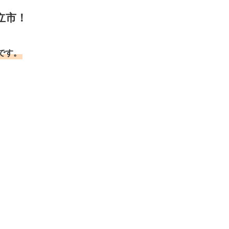
立市！
です。