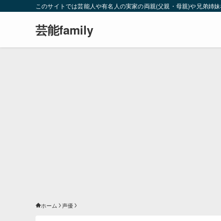
このサイトでは芸能人や有名人の実家の両親(父親・母親)や兄弟姉
芸能family
ホーム
声優