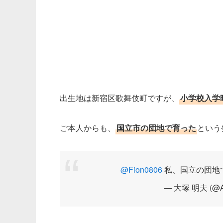
出生地は新宿区歌舞伎町ですが、
小学校入学
ご本人からも、
国立市の団地で育った
という
@Fion0806
私、国立の団地で
— 大塚 明夫 (@Ak