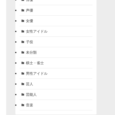
声優
女優
女性アイドル
子役
未分類
棋士・雀士
男性アイドル
芸人
芸能人
音楽