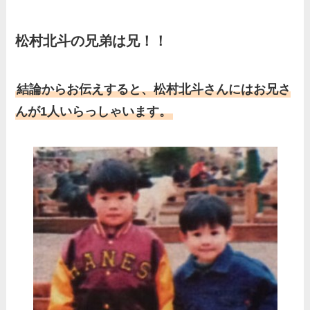
ど、家族を調査！
羽鳥慎一アナの両親（父・
松村北斗の兄弟は兄！！
母）を徹底調査！実家の兄弟
など家族もまとめた！
結論からお伝えすると、松村北斗さんにはお兄さ
片岡凜の母親が美人！家族構
んが1人いらっしゃいます。
成や父・片岡達也、兄弟につ
いてもまとめ！
梅澤廉アナの父親・母親の職
業や経歴を調査！兄弟や実家
の家族もまとめ！
伊藤海彦の兄弟は弟の夏彦！
実家の両親など家族情報も全
部まとめた！