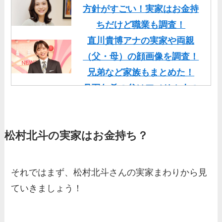
方針がすごい！実家はお金持
ちだけど職業も調査！
直川貴博アナの実家や両親
（父・母）の顔画像を調査！
兄弟など家族もまとめた！
丹羽仁希の父はアメリカ人の
イケメン！両親の顔画像や実
家の家族もまとめた！
松村北斗の実家はお金持ち？
基俊介の実家はお金持ち？兄
弟や両親(父・母)はどんな
人？家族を調査！
それではまず、松村北斗さんの実家まわりから見
三浦璃来の実家はお金持ち！
ていきましょう！
両親（父・母）の職業や妹な
ど、家族を調査！