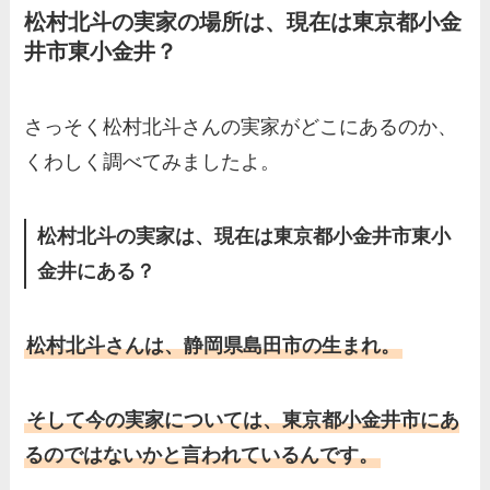
羽鳥慎一アナの両親（父・
松村北斗の実家の場所は、現在は東京都小金
井市東小金井？
母）を徹底調査！実家の兄弟
など家族もまとめた！
片岡凜の母親が美人！家族構
さっそく松村北斗さんの実家がどこにあるのか、
成や父・片岡達也、兄弟につ
くわしく調べてみましたよ。
いてもまとめ！
梅澤廉アナの父親・母親の職
松村北斗の実家は、現在は東京都小金井市東小
業や経歴を調査！兄弟や実家
金井にある？
の家族もまとめ！
伊藤海彦の兄弟は弟の夏彦！
松村北斗さんは、静岡県島田市の生まれ。
実家の両親など家族情報も全
部まとめた！
そして今の実家については、東京都小金井市にあ
るのではないかと言われているんです。