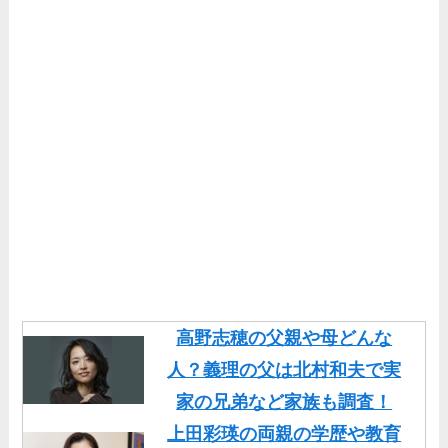
高野志穂の父親や母どんな
人？義理の父は北村和夫で実
家の兄弟など家族も調査！
上田彩瑛の両親の学歴や教育