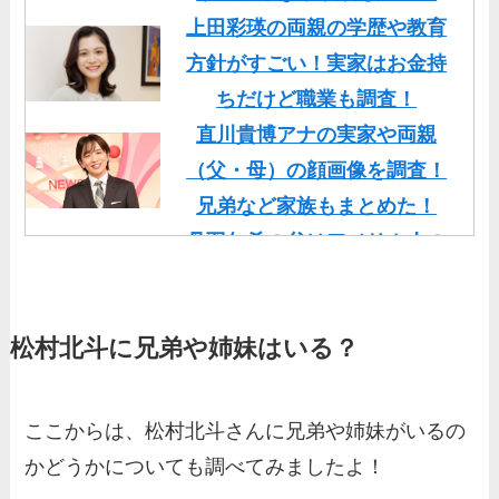
上田彩瑛の両親の学歴や教育
方針がすごい！実家はお金持
ちだけど職業も調査！
直川貴博アナの実家や両親
（父・母）の顔画像を調査！
兄弟など家族もまとめた！
丹羽仁希の父はアメリカ人の
イケメン！両親の顔画像や実
家の家族もまとめた！
松村北斗に兄弟や姉妹はいる？
基俊介の実家はお金持ち？兄
弟や両親(父・母)はどんな
人？家族を調査！
ここからは、松村北斗さんに兄弟や姉妹がいるの
三浦璃来の実家はお金持ち！
かどうかについても調べてみましたよ！
両親（父・母）の職業や妹な