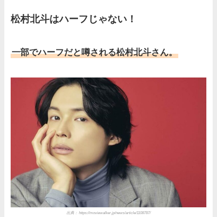
母）を徹底調査！実家の兄弟
など家族もまとめた！
松村北斗はハーフじゃない！
片岡凜の母親が美人！家族構
成や父・片岡達也、兄弟につ
一部でハーフだと噂される松村北斗さん。
いてもまとめ！
梅澤廉アナの父親・母親の職
業や経歴を調査！兄弟や実家
の家族もまとめ！
伊藤海彦の兄弟は弟の夏彦！
実家の両親など家族情報も全
部まとめた！
出典： https://moviewalker.jp/news/article/1108787/