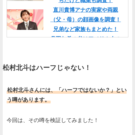
ちだけど職業も調査！
直川貴博アナの実家や両親
（父・母）の顔画像を調査！
兄弟など家族もまとめた！
丹羽仁希の父はアメリカ人の
イケメン！両親の顔画像や実
家の家族もまとめた！
松村北斗はハーフじゃない！
基俊介の実家はお金持ち？兄
弟や両親(父・母)はどんな
人？家族を調査！
松村北斗さんには、「ハーフではないか？」とい
三浦璃来の実家はお金持ち！
う噂があります。
両親（父・母）の職業や妹な
ど、家族を調査！
今回は、その噂を検証してみました！
羽鳥慎一アナの両親（父・