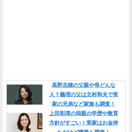
高野志穂の父親や母どんな
人？義理の父は北村和夫で実
家の兄弟など家族も調査！
上田彩瑛の両親の学歴や教育
方針がすごい！実家はお金持