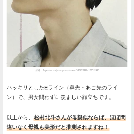
出典： https://x.com/yamapsmap/status/1008370934120513536
ハッキリとしたEライン（鼻先・あご先のライ
ン）で、男女問わずに羨ましい顔立ちです。
以上から、
松村北斗さんが母親似ならば、ほぼ間
違いなく母親も美形だと推測されますね！