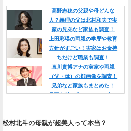
高野志穂の父親や母どんな
人？義理の父は北村和夫で実
家の兄弟など家族も調査！
上田彩瑛の両親の学歴や教育
方針がすごい！実家はお金持
ちだけど職業も調査！
直川貴博アナの実家や両親
（父・母）の顔画像を調査！
兄弟など家族もまとめた！
丹羽仁希の父はアメリカ人の
イケメン！両親の顔画像や実
家の家族もまとめた！
松村北斗の母親が超美人って本当？
基俊介の実家はお金持ち？兄