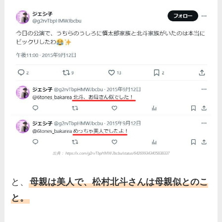
伊藤海彦の兄弟は弟の夏彦！
実家の両親など家族情報も全
部まとめた！
出典： https://x.com/g2rvTbpHMWJbcbu/status/642699343405838337
と、
母親は美人で、松村北斗さんは母親似とのこ
と。