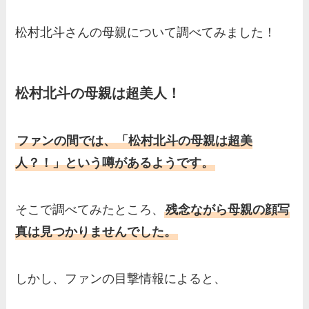
弟や両親(父・母)はどんな
人？家族を調査！
松村北斗さんの母親について調べてみました！
三浦璃来の実家はお金持ち！
両親（父・母）の職業や妹な
ど、家族を調査！
松村北斗の母親は超美人！
羽鳥慎一アナの両親（父・
母）を徹底調査！実家の兄弟
ファンの間では、「松村北斗の母親は超美
など家族もまとめた！
人？！」という噂があるようです。
片岡凜の母親が美人！家族構
成や父・片岡達也、兄弟につ
そこで調べてみたところ、
残念ながら母親の顔写
いてもまとめ！
真は見つかりませんでした。
梅澤廉アナの父親・母親の職
業や経歴を調査！兄弟や実家
しかし、ファンの目撃情報によると、
の家族もまとめ！