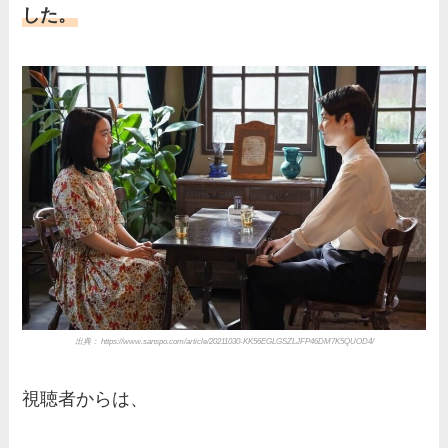
した。
出典： https://www.sanspo.com/article/20211030-KK56EGLGSZLJFP46DM7K5QUOD4/
視聴者からは、