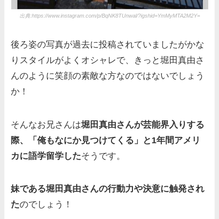
出典:https://www.instagram.com/p/BqNK8TUnwal/?igshid=YmMyMTA2M2Y=
後ろ姿の写真が過去に投稿されていましたがかな
りスタイルがよくオシャレで、きっと堀田真由さ
んのように笑顔の素敵な方なのではないでしょう
か！
そんなお兄さんは
堀田真由さんが芸能界入りする
際、「俺もなにか見つけてくる」と1年間アメリ
カに語学留学した
そうです。
妹である堀田真由さんの行動力や決意に触発され
た
のでしょう！