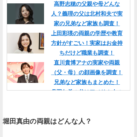
高野志穂の父親や母どんな
人？義理の父は北村和夫で実
家の兄弟など家族も調査！
上田彩瑛の両親の学歴や教育
方針がすごい！実家はお金持
ちだけど職業も調査！
直川貴博アナの実家や両親
（父・母）の顔画像を調査！
兄弟など家族もまとめた！
丹羽仁希の父はアメリカ人の
イケメン！両親の顔画像や実
家の家族もまとめた！
堀田真由の両親はどんな人？
基俊介の実家はお金持ち？兄
弟や両親(父・母)はどんな