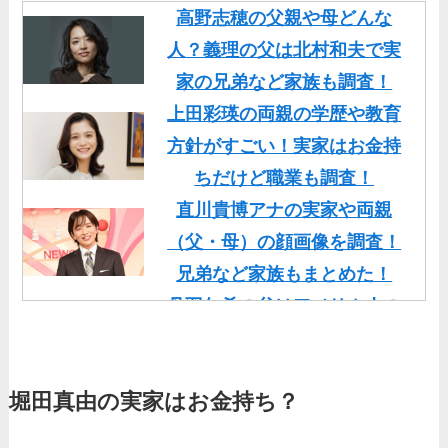
高野志穂の父親や母どんな
人？義理の父は北村和夫で実
家の兄弟など家族も調査！
上田彩瑛の両親の学歴や教育
方針がすごい！実家はお金持
ちだけど職業も調査！
直川貴博アナの実家や両親
（父・母）の顔画像を調査！
兄弟など家族もまとめた！
丹羽仁希の父はアメリカ人の
イケメン！両親の顔画像や実
家の家族もまとめた！
堀田真由の実家はお金持ち？
基俊介の実家はお金持ち？兄
弟や両親(父・母)はどんな