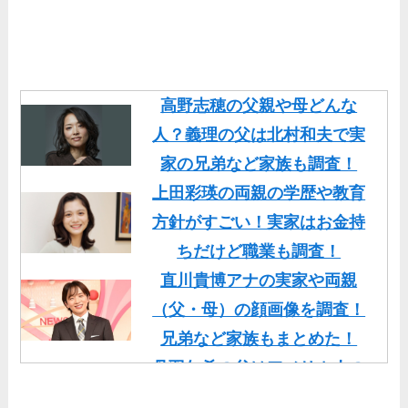
高野志穂の父親や母どんな
人？義理の父は北村和夫で実
家の兄弟など家族も調査！
上田彩瑛の両親の学歴や教育
方針がすごい！実家はお金持
ちだけど職業も調査！
直川貴博アナの実家や両親
（父・母）の顔画像を調査！
兄弟など家族もまとめた！
丹羽仁希の父はアメリカ人の
イケメン！両親の顔画像や実