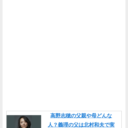
高野志穂の父親や母どんな
人？義理の父は北村和夫で実