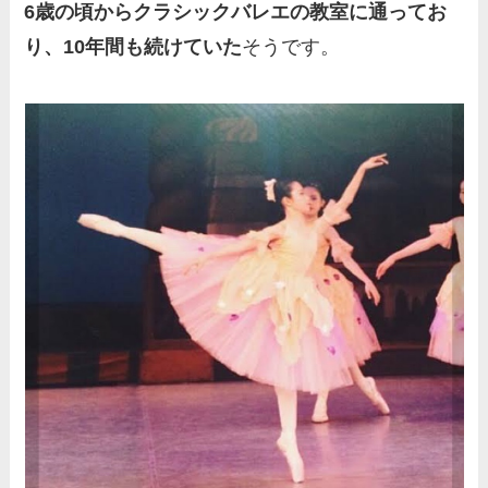
6歳の頃からクラシックバレエの教室に通ってお
実家の両親など家族情報も全
り、10年間も続けていた
そうです。
部まとめた！