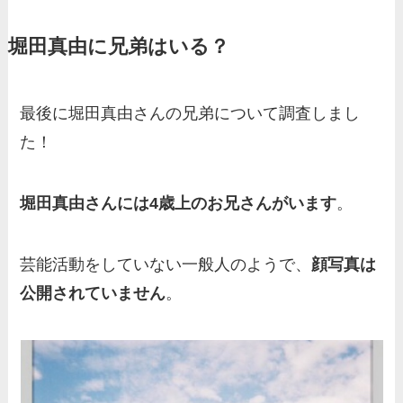
家の家族もまとめた！
堀田真由に兄弟はいる？
基俊介の実家はお金持ち？兄
弟や両親(父・母)はどんな
人？家族を調査！
最後に堀田真由さんの兄弟について調査しまし
三浦璃来の実家はお金持ち！
た！
両親（父・母）の職業や妹な
ど、家族を調査！
堀田真由さんには4歳上のお兄さんがいます
。
羽鳥慎一アナの両親（父・
母）を徹底調査！実家の兄弟
芸能活動をしていない一般人のようで、
顔写真は
など家族もまとめた！
公開されていません
。
片岡凜の母親が美人！家族構
成や父・片岡達也、兄弟につ
いてもまとめ！
梅澤廉アナの父親・母親の職