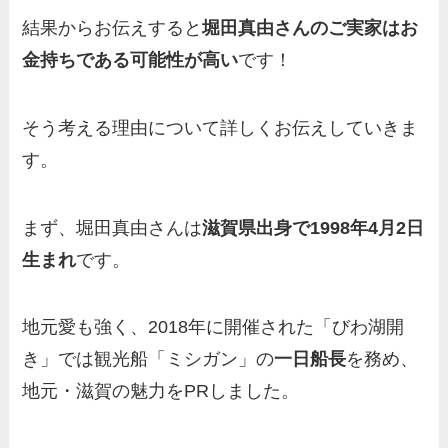
人？家族を調査！
結果からお伝えすると
堀田真由さんのご実家はお
三浦璃来の実家はお金持ち！
金持ちである可能性が高い
です！
両親（父・母）の職業や妹な
ど、家族を調査！
そう考える理由について詳しくお伝えしていきま
羽鳥慎一アナの両親（父・
す。
母）を徹底調査！実家の兄弟
など家族もまとめた！
まず、堀田真由さんは
滋賀県出身で1998年4月2日
片岡凜の母親が美人！家族構
生まれ
です。
成や父・片岡達也、兄弟につ
いてもまとめ！
地元愛も強く、2018年に開催された「びわ湖開
梅澤廉アナの父親・母親の職
き」では観光船「ミシガン」の
一日船長
を務め、
業や経歴を調査！兄弟や実家
地元・滋賀の魅力をPRしました。
の家族もまとめ！
伊藤海彦の兄弟は弟の夏彦！