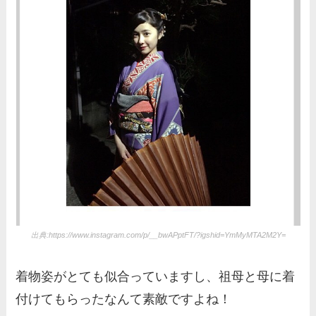
出典:https://www.instagram.com/p/__bwAPptFT/?igshid=YmMyMTA2M2Y=
着物姿がとても似合っていますし、祖母と母に着
付けてもらったなんて素敵ですよね！