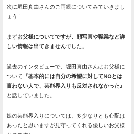
人？家族を調査！
次に堀田真由さんのご両親についてみていきまし
三浦璃来の実家はお金持ち！
ょう！
両親（父・母）の職業や妹な
ど、家族を調査！
まず
お父様についてですが、顔写真や職業など詳
羽鳥慎一アナの両親（父・
しい情報は出てきません
でした。
母）を徹底調査！実家の兄弟
など家族もまとめた！
過去のインタビューで、堀田真由さんはお父様に
片岡凜の母親が美人！家族構
ついて
『基本的には自分の希望に対してNOとは
成や父・片岡達也、兄弟につ
言わない人で、芸能界入りも反対されなかった』
いてもまとめ！
と話していました。
梅澤廉アナの父親・母親の職
業や経歴を調査！兄弟や実家
娘の芸能界入りについては、多少なりとも心配は
の家族もまとめ！
あったと思いますが見守ってくれる優しいお父様
伊藤海彦の兄弟は弟の夏彦！