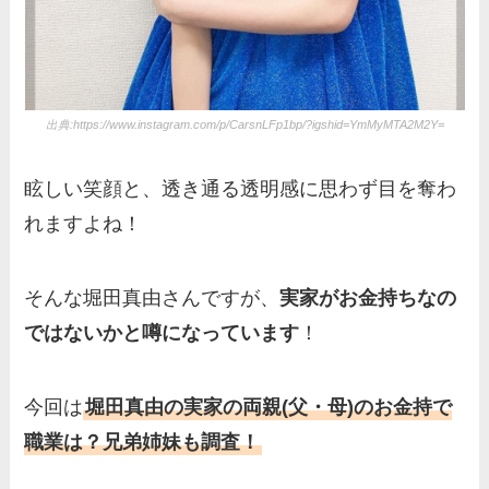
出典:https://www.instagram.com/p/CarsnLFp1bp/?igshid=YmMyMTA2M2Y=
眩しい笑顔と、透き通る透明感に思わず目を奪わ
れますよね！
そんな堀田真由さんですが、
実家がお金持ちなの
ではないかと噂になっています
！
今回は
堀田真由の実家の両親(父・母)のお金持で
職業は？兄弟姉妹も調査！