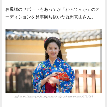
お母様のサポートもあってか「わろてんか」のオ
ーディションを見事勝ち抜いた堀田真由さん。
出典:https://www.google.co.jp/amp/s/mdpr.jp/interview/amp/1722065