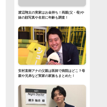
渡辺翔太の実家はお金持ち！両親(父・母)や
妹の顔写真や名前に年齢も調査！
安村直樹アナの父親は医師で病院はどこ？母
親や兄弟など実家の家族もまとめた！