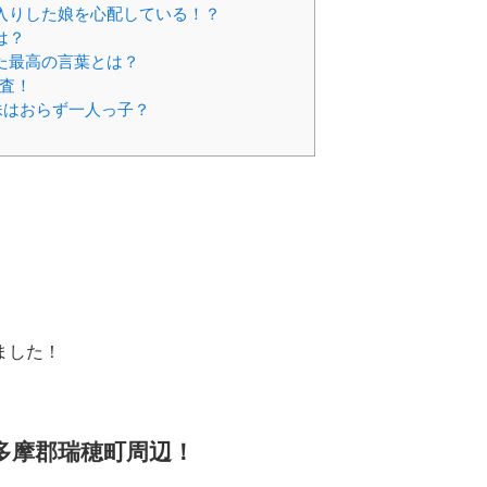
入りした娘を心配している！？
は？
た最高の言葉とは？
査！
妹はおらず一人っ子？
ました！
多摩郡瑞穂町周辺！