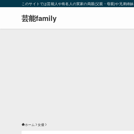
このサイトでは芸能人や有名人の実家の両親(父親・母親)や兄弟姉
芸能family
ホーム
女優