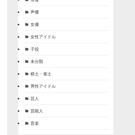
声優
女優
女性アイドル
子役
未分類
棋士・雀士
男性アイドル
芸人
芸能人
音楽