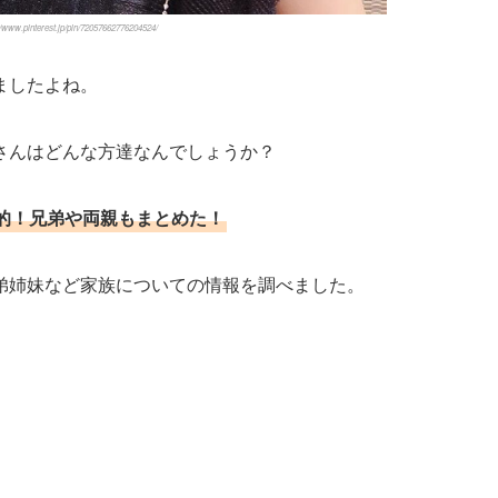
ww.pinterest.jp/pin/72057662776204524/
ましたよね。
さんはどんな方達なんでしょうか？
的！兄弟や両親もまとめた！
弟姉妹など家族についての情報を調べました。