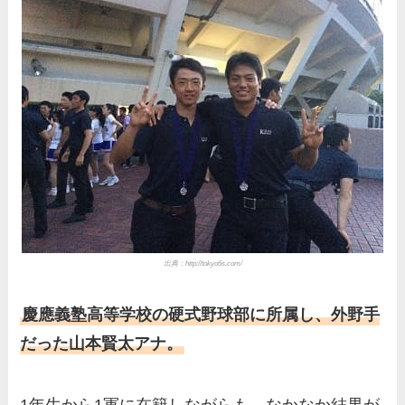
の家族もまとめ！
伊藤海彦の兄弟は弟の夏彦！
実家の両親など家族情報も全
部まとめた！
出典：http://tokyo6s.com/
慶應義塾高等学校の硬式野球部に所属し、外野手
だった山本賢太アナ。