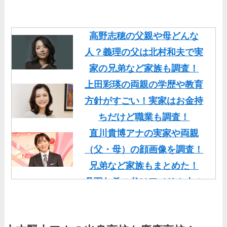
高野志穂の父親や母どんな
人？義理の父は北村和夫で実
家の兄弟など家族も調査！
上田彩瑛の両親の学歴や教育
方針がすごい！実家はお金持
ちだけど職業も調査！
直川貴博アナの実家や両親
（父・母）の顔画像を調査！
兄弟など家族もまとめた！
丹羽仁希の父はアメリカ人の
イケメン！両親の顔画像や実
家の家族もまとめた！