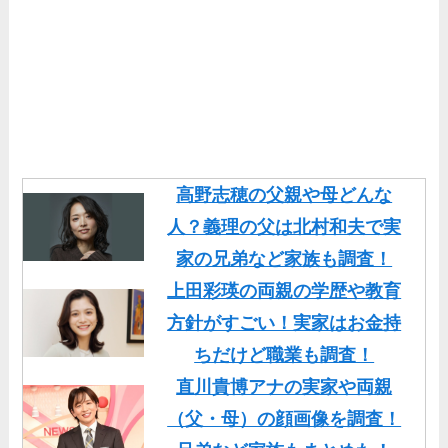
高野志穂の父親や母どんな
人？義理の父は北村和夫で実
家の兄弟など家族も調査！
上田彩瑛の両親の学歴や教育
方針がすごい！実家はお金持
ちだけど職業も調査！
直川貴博アナの実家や両親
（父・母）の顔画像を調査！