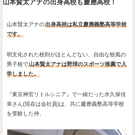
山本賢太アナの出身高校も慶應高校！
基俊介の実家はお金持ち？兄
弟や両親(父・母)はどんな
人？家族を調査！
山本賢太アナの
出身高校は私立慶應義塾高等学校
三浦璃来の実家はお金持ち！
です。
両親（父・母）の職業や妹な
ど、家族を調査！
明文化された校則がほとんどない、自由な校風の
羽鳥慎一アナの両親（父・
男子校で
山本賢太アナは野球のスポーツ推薦で入
母）を徹底調査！実家の兄弟
学しました。
など家族もまとめた！
片岡凜の母親が美人！家族構
『東京神宮リトルシニア』で一緒だった水久保佳
成や父・片岡達也、兄弟につ
幸さん(現在は会社員)は、共に慶應義塾高等学校
いてもまとめ！
を受験した仲。
梅澤廉アナの父親・母親の職
業や経歴を調査！兄弟や実家