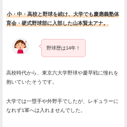
成や父・片岡達也、兄弟につ
いてもまとめ！
小・中・高校と野球を続け、大学でも慶應義塾体
梅澤廉アナの父親・母親の職
育会・硬式野球部に入部した山本賢太アナ。
業や経歴を調査！兄弟や実家
の家族もまとめ！
伊藤海彦の兄弟は弟の夏彦！
野球歴は14年！
実家の両親など家族情報も全
部まとめた！
高校時代から、東京六大学野球や慶早戦に憧れを
抱いていたそうです。
大学では一塁手や外野手でしたが、レギュラーに
なれず1軍へは入れませんでした。