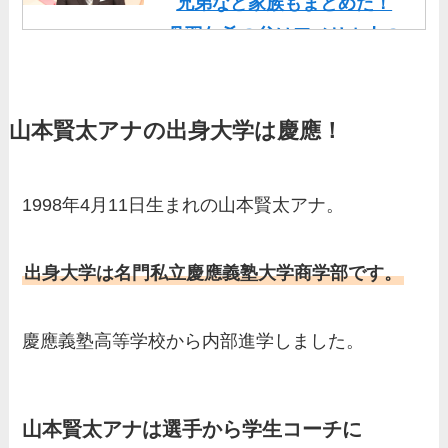
兄弟など家族もまとめた！
丹羽仁希の父はアメリカ人の
イケメン！両親の顔画像や実
家の家族もまとめた！
山本賢太アナの出身大学は慶應！
基俊介の実家はお金持ち？兄
弟や両親(父・母)はどんな
人？家族を調査！
1998年4月11日生まれの山本賢太アナ。
三浦璃来の実家はお金持ち！
両親（父・母）の職業や妹な
出身大学は名門私立慶應義塾大学商学部です。
ど、家族を調査！
羽鳥慎一アナの両親（父・
慶應義塾高等学校から内部進学しました。
母）を徹底調査！実家の兄弟
など家族もまとめた！
片岡凜の母親が美人！家族構
山本賢太アナは選手から学生コーチに