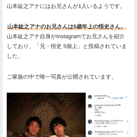
人？家族を調査！
山本紘之アナにはお兄さんが1人いるようです。
三浦璃来の実家はお金持ち！
両親（父・母）の職業や妹な
山本紘之アナのお兄さんは5歳年上の悟史さん。
ど、家族を調査！
山本紘之アナ自身がInstagramでお兄さんを紹介
羽鳥慎一アナの両親（父・
しており、「兄・悟史 5個上」と投稿されていま
母）を徹底調査！実家の兄弟
した。
など家族もまとめた！
片岡凜の母親が美人！家族構
ご家族の中で唯一写真が公開されています。
成や父・片岡達也、兄弟につ
いてもまとめ！
梅澤廉アナの父親・母親の職
業や経歴を調査！兄弟や実家
の家族もまとめ！
伊藤海彦の兄弟は弟の夏彦！