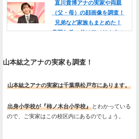
直川貴博アナの実家や両親
（父・母）の顔画像を調査！
兄弟など家族もまとめた！
丹羽仁希の父はアメリカ人の
イケメン！両親の顔画像や実
家の家族もまとめた！
山本紘之アナの実家も調査！
基俊介の実家はお金持ち？兄
弟や両親(父・母)はどんな
人？家族を調査！
山本紘之アナの実家は千葉県松戸市にあります。
三浦璃来の実家はお金持ち！
両親（父・母）の職業や妹な
出身小学校が『柿ノ木台小学校』
とわかっている
ど、家族を調査！
ので、ご実家はこの校区内にあるのでしょう。
羽鳥慎一アナの両親（父・
母）を徹底調査！実家の兄弟