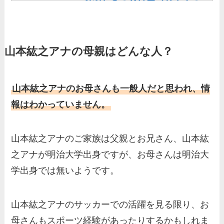
丹羽仁希の父はアメリカ人の
イケメン！両親の顔画像や実
家の家族もまとめた！
山本紘之アナの母親はどんな人？
基俊介の実家はお金持ち？兄
弟や両親(父・母)はどんな
人？家族を調査！
山本紘之アナのお母さんも一般人だと思われ、情
三浦璃来の実家はお金持ち！
報はわかっていません。
両親（父・母）の職業や妹な
ど、家族を調査！
山本紘之アナのご家族は父親とお兄さん、山本紘
羽鳥慎一アナの両親（父・
之アナが明治大学出身ですが、お母さんは明治大
母）を徹底調査！実家の兄弟
学出身では無いようです。
など家族もまとめた！
片岡凜の母親が美人！家族構
山本紘之アナのサッカーでの活躍を見る限り、お
成や父・片岡達也、兄弟につ
母さんもスポーツ経験があったりするかもしれま