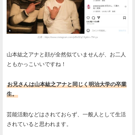
実家の両親など家族情報も全
部まとめた！
出典：https://www.instagram.com/p/Bs0ZqCXgAm-/?hl=ja
山本紘之アナと顔が全然似ていませんが、お二人
ともかっこいいですね！
お兄さんは山本紘之アナと同じく明治大学の卒業
生。
芸能活動などはされておらず、一般人として生活
されていると思われます。