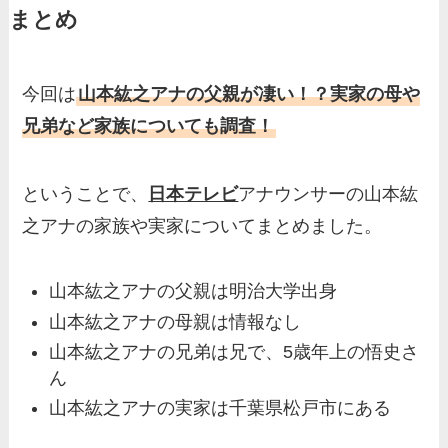
まとめ
基俊介の実家はお金持ち？兄
弟や両親(父・母)はどんな
人？家族を調査！
今回は
山本紘之アナの父親が凄い！？実家の母や
三浦璃来の実家はお金持ち！
兄弟など家族についても調査！
両親（父・母）の職業や妹な
ど、家族を調査！
ということで、
日本テレビ
アナウンサーの山本紘
羽鳥慎一アナの両親（父・
之アナの家族や実家についてまとめました。
母）を徹底調査！実家の兄弟
など家族もまとめた！
山本紘之アナの父親は明治大学出身
片岡凜の母親が美人！家族構
山本紘之アナの母親は情報なし
成や父・片岡達也、兄弟につ
山本紘之アナの兄弟は兄で、5歳年上の悟史さ
いてもまとめ！
ん
梅澤廉アナの父親・母親の職
山本紘之アナの実家は千葉県松戸市にある
業や経歴を調査！兄弟や実家