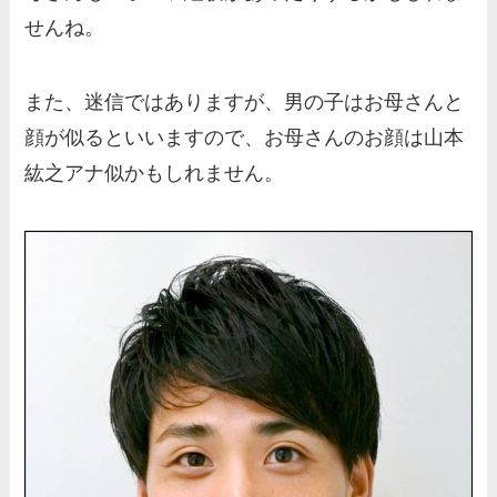
いてもまとめ！
せんね。
梅澤廉アナの父親・母親の職
業や経歴を調査！兄弟や実家
また、迷信ではありますが、男の子はお母さんと
の家族もまとめ！
顔が似るといいますので、お母さんのお顔は山本
伊藤海彦の兄弟は弟の夏彦！
紘之アナ似かもしれません。
実家の両親など家族情報も全
部まとめた！