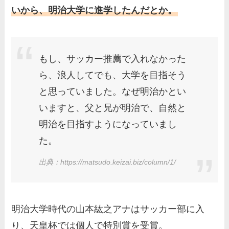
片岡凜の母親が美人！家族構
いから、明治大学に進学したんだとか。
成や父・片岡達也、兄弟につ
いてもまとめ！
梅澤廉アナの父親・母親の職
もし、サッカー推薦で入れなかった
業や経歴を調査！兄弟や実家
ら、浪人してでも、大学を目指そう
の家族もまとめ！
と思っていました。なぜ明治かとい
伊藤海彦の兄弟は弟の夏彦！
いますと、父と兄が明治で、自然と
実家の両親など家族情報も全
明治を目指すようになっていまし
部まとめた！
た。
出典：https://matsudo.keizai.biz/column/1/
明治大学時代の山本紘之アナはサッカー部に入
り、天皇杯では個人で特別賞を受賞。