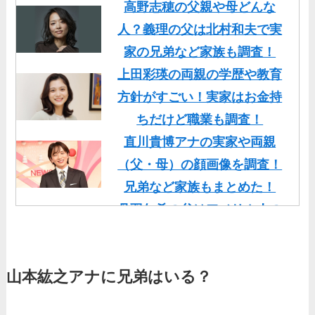
高野志穂の父親や母どんな
人？義理の父は北村和夫で実
家の兄弟など家族も調査！
上田彩瑛の両親の学歴や教育
方針がすごい！実家はお金持
ちだけど職業も調査！
直川貴博アナの実家や両親
（父・母）の顔画像を調査！
兄弟など家族もまとめた！
丹羽仁希の父はアメリカ人の
イケメン！両親の顔画像や実
家の家族もまとめた！
山本紘之アナに兄弟はいる？
基俊介の実家はお金持ち？兄
弟や両親(父・母)はどんな