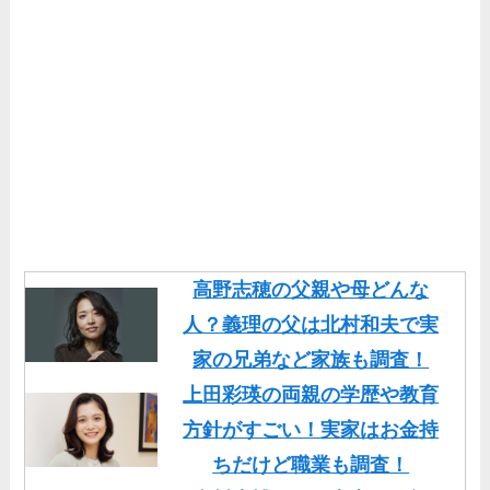
高野志穂の父親や母どんな
人？義理の父は北村和夫で実
家の兄弟など家族も調査！
上田彩瑛の両親の学歴や教育
方針がすごい！実家はお金持
ちだけど職業も調査！