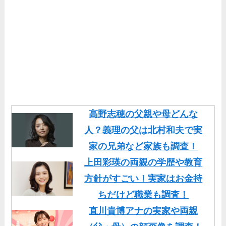
高野志穂の父親や母どんな
人？義理の父は北村和夫で実
家の兄弟など家族も調査！
上田彩瑛の両親の学歴や教育
方針がすごい！実家はお金持
ちだけど職業も調査！
直川貴博アナの実家や両親