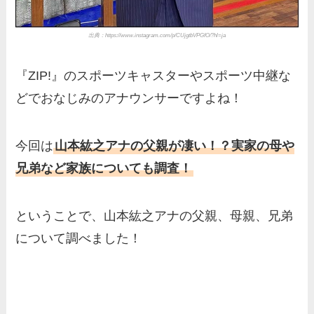
出典：https://www.instagram.com/p/CUjgtbVPGfO/?hl=ja
『ZIP!』のスポーツキャスターやスポーツ中継な
どでおなじみのアナウンサーですよね！
今回は
山本紘之アナの父親が凄い！？実家の母や
兄弟など家族についても調査！
ということで、山本紘之アナの父親、母親、兄弟
について調べました！