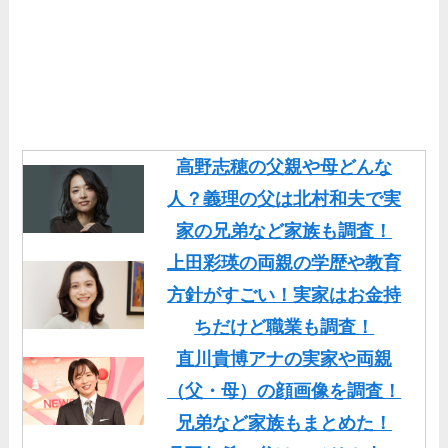
高野志穂の父親や母どんな
人？義理の父は北村和夫で実
家の兄弟など家族も調査！
上田彩瑛の両親の学歴や教育
方針がすごい！実家はお金持
ちだけど職業も調査！
直川貴博アナの実家や両親
（父・母）の顔画像を調査！
兄弟など家族もまとめた！