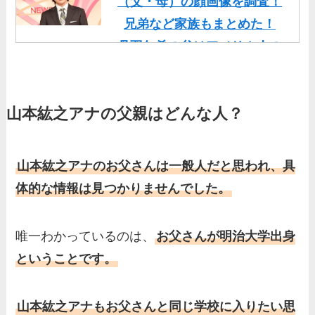
（父・母）の顔画像を調査！
兄弟など家族もまとめた！
丹羽仁希の父はアメリカ人の
イケメン！両親の顔画像や実
家の家族もまとめた！
山本紘之アナの父親はどんな人？
基俊介の実家はお金持ち？兄
弟や両親(父・母)はどんな
人？家族を調査！
山本紘之アナのお父さんは一般人だと思われ、具
三浦璃来の実家はお金持ち！
体的な情報は見つかりませんでした。
両親（父・母）の職業や妹な
ど、家族を調査！
唯一わかっているのは、
お父さんが明治大学出身
羽鳥慎一アナの両親（父・
ということです。
母）を徹底調査！実家の兄弟
など家族もまとめた！
山本紘之アナもお父さんと同じ学校に入りたい思