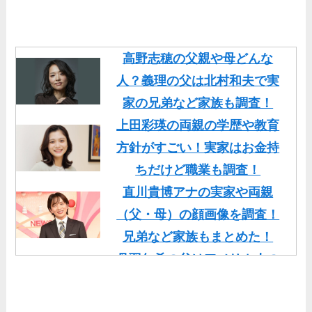
高野志穂の父親や母どんな
人？義理の父は北村和夫で実
家の兄弟など家族も調査！
上田彩瑛の両親の学歴や教育
方針がすごい！実家はお金持
ちだけど職業も調査！
直川貴博アナの実家や両親
（父・母）の顔画像を調査！
兄弟など家族もまとめた！
丹羽仁希の父はアメリカ人の
イケメン！両親の顔画像や実
家の家族もまとめた！