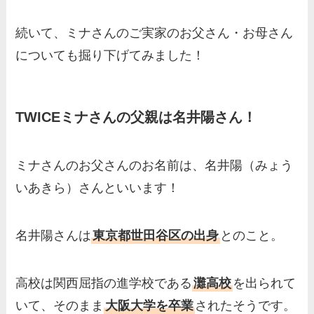
人？家族を調査！
三浦璃来の実家はお金持ち！
続いて、ミナさんのご実家のお父さん・お母さん
両親（父・母）の職業や妹な
についても掘り下げてみました！
ど、家族を調査！
羽鳥慎一アナの両親（父・
TWICEミナさんの父親は名井陽さん！
母）を徹底調査！実家の兄弟
など家族もまとめた！
片岡凜の母親が美人！家族構
ミナさんのお父さんのお名前は、名井陽（みょう
成や父・片岡達也、兄弟につ
いあきら）さんといいます！
いてもまとめ！
梅澤廉アナの父親・母親の職
名井陽さんは
東京都世田谷区の出身
とのこと。
業や経歴を調査！兄弟や実家
の家族もまとめ！
高校は関西屈指の進学校である
灘高校
を出られて
伊藤海彦の兄弟は弟の夏彦！
いて、そのまま
大阪大学を卒業
されたそうです。