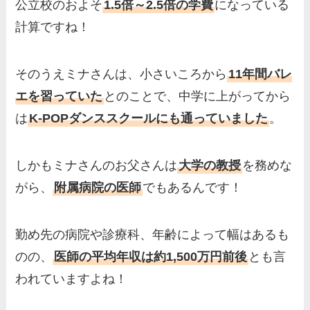
公立校のおよそ
1.5倍～2.5倍の学費
になっている
計算ですね！
そのうえミナさんは、小さいころから
11年間バレ
エを習っていた
とのことで、中学に上がってから
は
K-POPダンススクールにも通っていました
。
しかもミナさんのお父さんは
大学の教授
を務めな
がら、
附属病院の医師
でもあるんです！
勤め先の病院や診療科、年齢によって幅はあるも
のの、
医師の平均年収は約1,500万円前後
とも言
われていますよね！