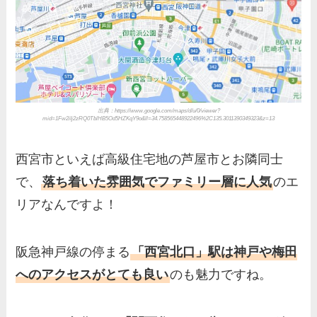
出典：https://www.google.com/maps/d/u/0/viewer?
mid=1Fw2iIj2zRQ0TblHB5Od5HZKqY9o&ll=34.758565448922496%2C135.3011390349323&z=13
西宮市といえば高級住宅地の芦屋市とお隣同士
で、
落ち着いた雰囲気でファミリー層に人気
のエ
リアなんですよ！
阪急神戸線の停まる
「西宮北口」駅は神戸や梅田
へのアクセスがとても良い
のも魅力ですね。