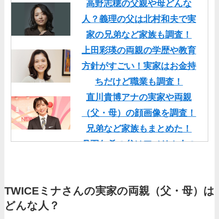
高野志穂の父親や母どんな
人？義理の父は北村和夫で実
家の兄弟など家族も調査！
上田彩瑛の両親の学歴や教育
方針がすごい！実家はお金持
ちだけど職業も調査！
直川貴博アナの実家や両親
（父・母）の顔画像を調査！
兄弟など家族もまとめた！
丹羽仁希の父はアメリカ人の
イケメン！両親の顔画像や実
家の家族もまとめた！
TWICEミナさんの実家の両親（父・母）は
基俊介の実家はお金持ち？兄
どんな人？
弟や両親(父・母)はどんな