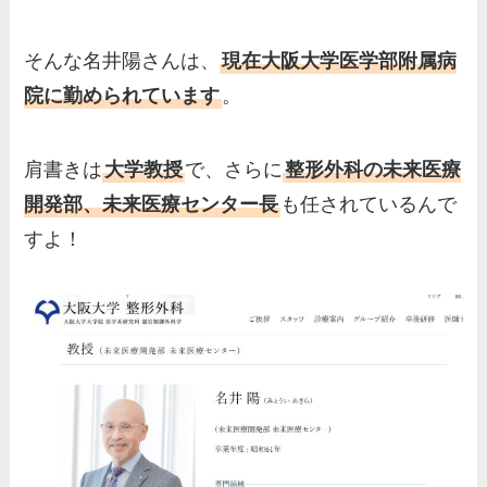
実家の両親など家族情報も全
部まとめた！
そんな名井陽さんは、
現在大阪大学医学部附属病
院に勤められています
。
肩書きは
大学教授
で、さらに
整形外科の未来医療
開発部、未来医療センター長
も任されているんで
すよ！