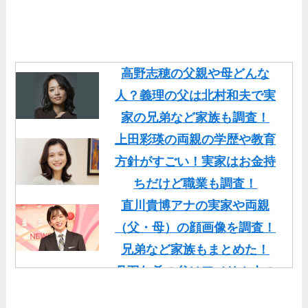
高野志穂の父親や母どんな
人？義理の父は北村和夫で実
家の兄弟など家族も調査！
上田彩瑛の両親の学歴や教育
方針がすごい！実家はお金持
ちだけど職業も調査！
直川貴博アナの実家や両親
（父・母）の顔画像を調査！
兄弟など家族もまとめた！
丹羽仁希の父はアメリカ人の
イケメン！両親の顔画像や実