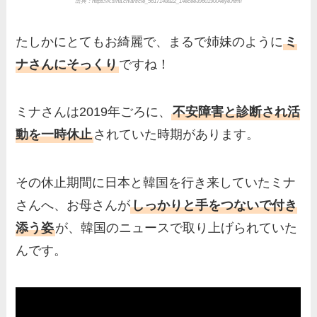
出典：https://k.sina.cn/article_5617148822_14ecee396019004eye.html
たしかにとてもお綺麗で、まるで姉妹のように
ミ
ナさんにそっくり
ですね！
ミナさんは2019年ごろに、
不安障害と診断され活
動を一時休止
されていた時期があります。
その休止期間に日本と韓国を行き来していたミナ
さんへ、お母さんが
しっかりと手をつないで付き
添う姿
が、韓国のニュースで取り上げられていた
んです。