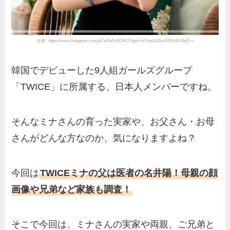
出典：https://www.instagram.com/p/CxFfuPsOCRU/?igsh=MTdmN2JncGR2cWU3eQ==
韓国でデビューした9人組ガールズグループ
「TWICE」に所属する、日本人メンバーですね。
そんなミナさんの育った実家や、お父さん・お母
さんがどんな方なのか、気になりますよね？
今回は
TWICEミナの父は医者の名井陽！母親の顔
画像や兄弟など家族も調査！
そこで今回は、ミナさんの実家や両親、ご兄弟と