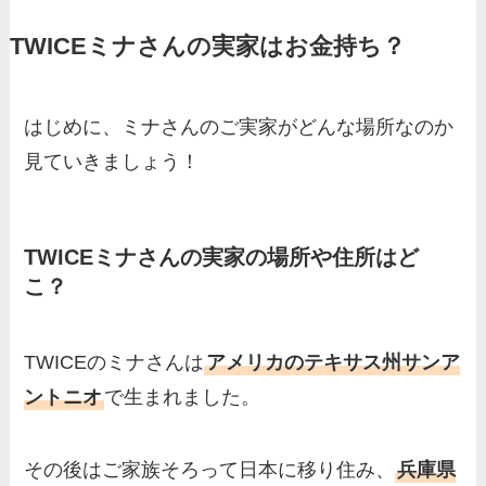
家の家族もまとめた！
TWICEミナさんの実家はお金持ち？
基俊介の実家はお金持ち？兄
弟や両親(父・母)はどんな
人？家族を調査！
はじめに、ミナさんのご実家がどんな場所なのか
三浦璃来の実家はお金持ち！
見ていきましょう！
両親（父・母）の職業や妹な
ど、家族を調査！
羽鳥慎一アナの両親（父・
TWICEミナさんの実家の場所や住所はど
こ？
母）を徹底調査！実家の兄弟
など家族もまとめた！
片岡凜の母親が美人！家族構
TWICEのミナさんは
アメリカのテキサス州サンア
成や父・片岡達也、兄弟につ
ントニオ
で生まれました。
いてもまとめ！
梅澤廉アナの父親・母親の職
その後はご家族そろって日本に移り住み、
兵庫県