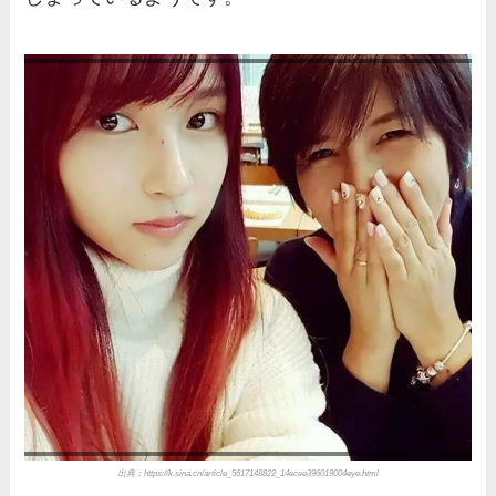
出典：https://k.sina.cn/article_5617148822_14ecee396019004eye.html