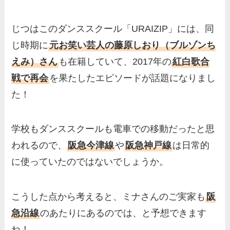
じつはこのダンススクール「URAIZIP」には、同
じ時期に
元お笑い芸人の藤原しおり（ブルゾンち
えみ）さん
も在籍していて、2017年の
紅白歌合
戦で再会
を果たしたエピソードが話題になりまし
た！
学校もダンススクールも電車での移動だったと思
われるので、
阪急今津線
や
阪急神戸線
は日常的
に使っていたのではないでしょうか。
こうした点から考えると、ミナさんのご実家も
阪
急沿線
のあたりにあるのでは、と予想できます
ね！