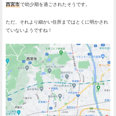
業や経歴を調査！兄弟や実家
西宮市
で幼少期を過ごされたそうです。
の家族もまとめ！
伊藤海彦の兄弟は弟の夏彦！
ただ、それより細かい住所まではとくに明かされ
実家の両親など家族情報も全
ていないようですね！
部まとめた！