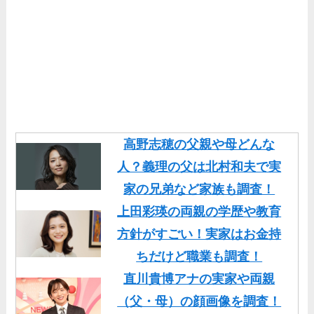
高野志穂の父親や母どんな
人？義理の父は北村和夫で実
家の兄弟など家族も調査！
上田彩瑛の両親の学歴や教育
方針がすごい！実家はお金持
ちだけど職業も調査！
直川貴博アナの実家や両親
（父・母）の顔画像を調査！