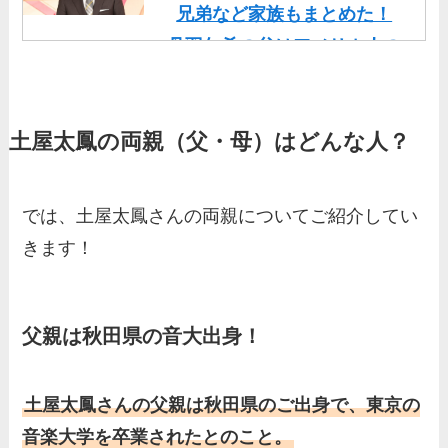
兄弟など家族もまとめた！
丹羽仁希の父はアメリカ人の
イケメン！両親の顔画像や実
家の家族もまとめた！
土屋太鳳の両親（父・母）はどんな人？
基俊介の実家はお金持ち？兄
弟や両親(父・母)はどんな
人？家族を調査！
では、土屋太鳳さんの両親についてご紹介してい
三浦璃来の実家はお金持ち！
きます！
両親（父・母）の職業や妹な
ど、家族を調査！
羽鳥慎一アナの両親（父・
父親は秋田県の音大出身！
母）を徹底調査！実家の兄弟
など家族もまとめた！
土屋太鳳さんの父親は秋田県のご出身で、東京の
片岡凜の母親が美人！家族構
音楽大学を卒業されたとのこと。