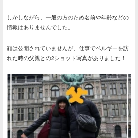
成や父・片岡達也、兄弟につ
いてもまとめ！
しかしながら、一般の方のため名前や年齢などの
梅澤廉アナの父親・母親の職
情報はありませんでした。
業や経歴を調査！兄弟や実家
の家族もまとめ！
顔は公開されていませんが、仕事でベルギーを訪
伊藤海彦の兄弟は弟の夏彦！
れた時の父親との2ショット写真がありました！
実家の両親など家族情報も全
部まとめた！