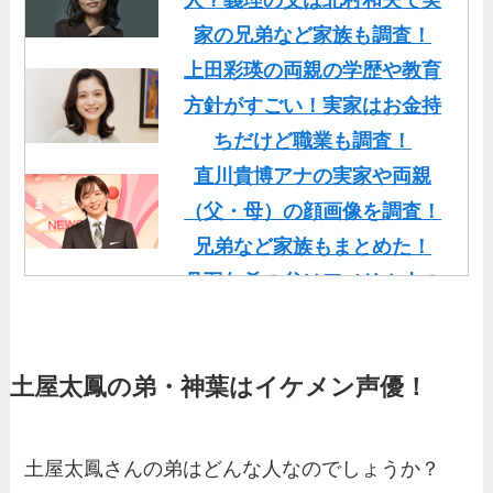
家の兄弟など家族も調査！
上田彩瑛の両親の学歴や教育
方針がすごい！実家はお金持
ちだけど職業も調査！
直川貴博アナの実家や両親
（父・母）の顔画像を調査！
兄弟など家族もまとめた！
丹羽仁希の父はアメリカ人の
イケメン！両親の顔画像や実
家の家族もまとめた！
土屋太鳳の弟・神葉はイケメン声優！
基俊介の実家はお金持ち？兄
弟や両親(父・母)はどんな
人？家族を調査！
土屋太鳳さんの弟はどんな人なのでしょうか？
三浦璃来の実家はお金持ち！