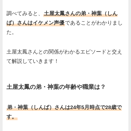
両親（父・母）の職業や妹な
調べてみると、
土屋太鳳さんの弟・神葉（しん
ど、家族を調査！
ば）さんはイケメン声優
であることがわかりまし
羽鳥慎一アナの両親（父・
た。
母）を徹底調査！実家の兄弟
など家族もまとめた！
土屋太鳳さんとの関係がわかるエピソードと交え
片岡凜の母親が美人！家族構
て解説していきます！
成や父・片岡達也、兄弟につ
いてもまとめ！
梅澤廉アナの父親・母親の職
土屋太鳳の弟・神葉の年齢や職業は？
業や経歴を調査！兄弟や実家
の家族もまとめ！
弟・神葉（しんば）さんは24年5月時点で28歳で
伊藤海彦の兄弟は弟の夏彦！
す。
実家の両親など家族情報も全
部まとめた！