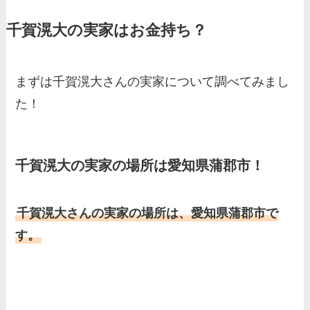
家の家族もまとめた！
千賀滉大の実家はお金持ち？
基俊介の実家はお金持ち？兄
弟や両親(父・母)はどんな
人？家族を調査！
まずは千賀滉大さんの実家について調べてみまし
三浦璃来の実家はお金持ち！
た！
両親（父・母）の職業や妹な
ど、家族を調査！
羽鳥慎一アナの両親（父・
千賀滉大の実家の場所は愛知県蒲郡市！
母）を徹底調査！実家の兄弟
など家族もまとめた！
千賀滉大さんの実家の場所は、愛知県蒲郡市で
片岡凜の母親が美人！家族構
す。
成や父・片岡達也、兄弟につ
いてもまとめ！
梅澤廉アナの父親・母親の職