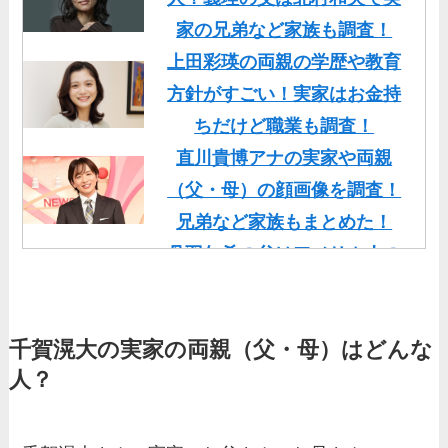
家の兄弟など家族も調査！
上田彩瑛の両親の学歴や教育
方針がすごい！実家はお金持
ちだけど職業も調査！
直川貴博アナの実家や両親
（父・母）の顔画像を調査！
兄弟など家族もまとめた！
丹羽仁希の父はアメリカ人の
イケメン！両親の顔画像や実
家の家族もまとめた！
千賀滉大の実家の両親（父・母）はどんな
基俊介の実家はお金持ち？兄
人？
弟や両親(父・母)はどんな
人？家族を調査！
三浦璃来の実家はお金持ち！