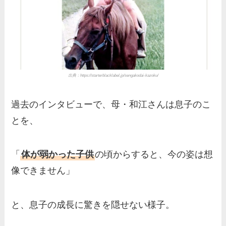
出典：https://starterblacklabel.jp/sengakodai-kazoku/
過去のインタビューで、母・和江さんは息子のこ
とを、
「
体が弱かった子供
の頃からすると、今の姿は想
像できません」
と、息子の成長に驚きを隠せない様子。