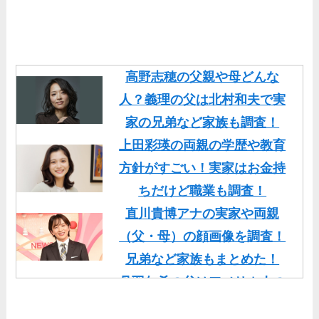
高野志穂の父親や母どんな
人？義理の父は北村和夫で実
家の兄弟など家族も調査！
上田彩瑛の両親の学歴や教育
方針がすごい！実家はお金持
ちだけど職業も調査！
直川貴博アナの実家や両親
（父・母）の顔画像を調査！
兄弟など家族もまとめた！
丹羽仁希の父はアメリカ人の
イケメン！両親の顔画像や実