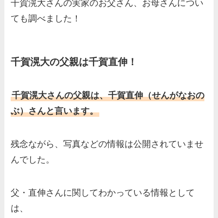
千賀滉大さんの実家のお父さん、お母さんについ
両親（父・母）の職業や妹な
ても調べました！
ど、家族を調査！
羽鳥慎一アナの両親（父・
千賀滉大の父親は千賀直伸！
母）を徹底調査！実家の兄弟
など家族もまとめた！
片岡凜の母親が美人！家族構
千賀滉大さんの父親は、千賀直伸（せんがなおの
成や父・片岡達也、兄弟につ
ぶ）さんと言います。
いてもまとめ！
梅澤廉アナの父親・母親の職
残念ながら、写真などの情報は公開されていませ
業や経歴を調査！兄弟や実家
んでした。
の家族もまとめ！
伊藤海彦の兄弟は弟の夏彦！
父・直伸さんに関してわかっている情報として
実家の両親など家族情報も全
は、
部まとめた！