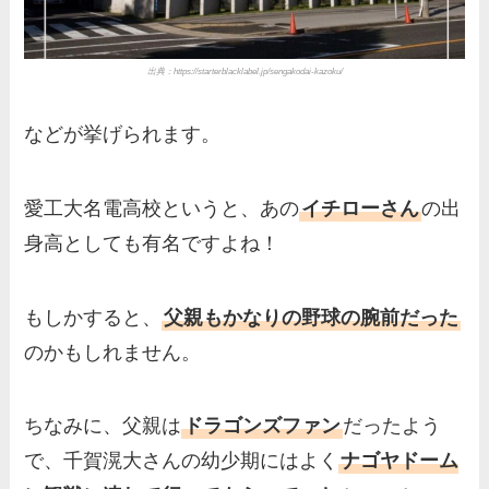
出典：https://starterblacklabel.jp/sengakodai-kazoku/
などが挙げられます。
愛工大名電高校というと、あの
イチローさん
の出
身高としても有名ですよね！
もしかすると、
父親もかなりの野球の腕前だった
のかもしれません。
ちなみに、父親は
ドラゴンズファン
だったよう
で、千賀滉大さんの幼少期にはよく
ナゴヤドーム