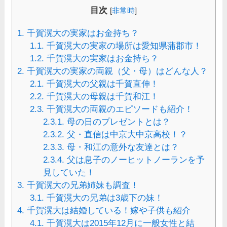
目次
[
非常時
]
1.
千賀滉大の実家はお金持ち？
1.1.
千賀滉大の実家の場所は愛知県蒲郡市！
1.2.
千賀滉大の実家はお金持ち？
2.
千賀滉大の実家の両親（父・母）はどんな人？
2.1.
千賀滉大の父親は千賀直伸！
2.2.
千賀滉大の母親は千賀和江！
2.3.
千賀滉大の両親のエピソードも紹介！
2.3.1.
母の日のプレゼントとは？
2.3.2.
父・直信は中京大中京高校！？
2.3.3.
母・和江の意外な友達とは？
2.3.4.
父は息子のノーヒットノーランを予
見していた！
3.
千賀滉大の兄弟姉妹も調査！
3.1.
千賀滉大の兄弟は3歳下の妹！
4.
千賀滉大は結婚している！嫁や子供も紹介
4.1.
千賀滉大は2015年12月に一般女性と結