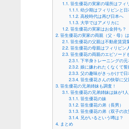
1.1.
笹生優花の実家の場所はフィ
1.1.1.
幼少期はフィリピンと日
1.1.2.
高校時代は再び日本へ
1.1.3.
大学ではアメリカに
1.2.
笹生優花の実家はお金持ち？
2.
笹生優花の実家の両親（父・母）
2.1.
笹生優花の父親は不動産賃貸
2.2.
笹生優花の母親はフィリピン
2.3.
笹生優花の両親のエピソード
2.3.1.
下半身トレーニングの元
2.3.2.
娘に嫌われたくなくて誓
2.3.3.
父の趣味がきっかけで日
2.3.4.
笹生優花さんの快挙に父
3.
笹生優花の兄弟姉妹も調査！
3.1.
笹生優花の兄弟姉妹は妹が1人
3.1.1.
笹生優花の妹
3.1.2.
笹生優花の弟（長男）
3.1.3.
笹生優花の弟（双子の次
3.1.4.
兄がいるという噂は？
4.
まとめ