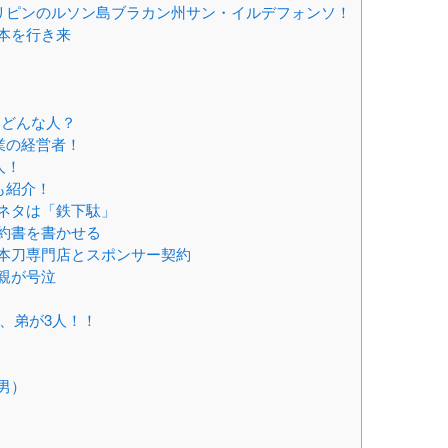
リピンのルソン島ブラカン州サン・イルデフォンソ！
本を行き来
はどんな人？
業の経営者！
人！
も紹介！
ネタは「鉄下駄」
約書を書かせる
本刀専門店とスポンサー契約
親が号泣
、弟が3人！！
男）