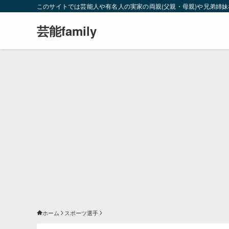
このサイトでは芸能人や有名人の実家の両親(父親・母親)や兄弟姉
芸能family
ホーム
スポーツ選手