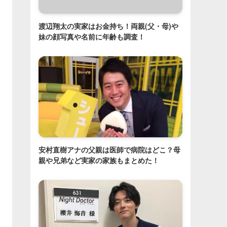
渡辺翔太の実家はお金持ち！両親(父・母)や
妹の顔写真や名前に年齢も調査！
安村直樹アナの父親は医師で病院はどこ？母
親や兄弟など実家の家族もまとめた！