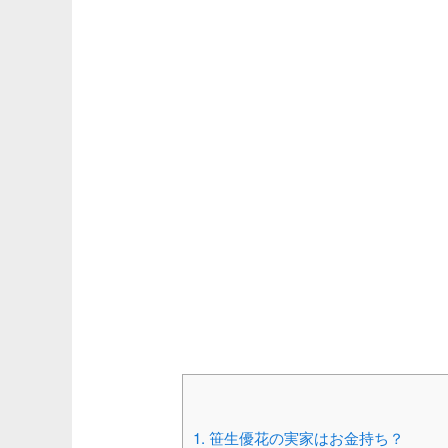
1.
笹生優花の実家はお金持ち？