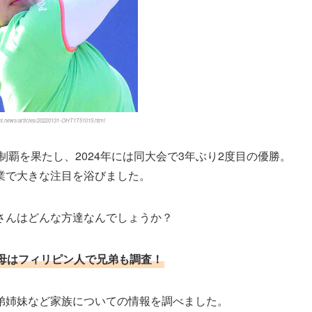
hi.news/articles/20220131-OHT1T51015.html
制覇を果たし、2024年には同大会で3年ぶり2度目の優勝。
業で大きな注目を浴びました。
さんはどんな方達なんでしょうか？
母はフィリピン人で兄弟も調査！
弟姉妹など家族についての情報を調べました。