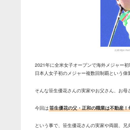
出典:https://hoc
2021年に全米女子オープンで海外メジャー初
日本人女子初のメジャー複数回制覇という偉
そんな笹生優花さんの実家やお父さん、お母
今回は
笹生優花の父・正和の職業は不動産！
という事で、笹生優花さんの実家や両親、兄