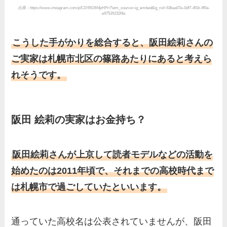
出典：https://www.instagram.com/p/CD95OM4pHPr/?utm_source=ig_embed&ig_rid=93baa07e-0df7-4f1b-9f0a-
e97539152f4a
こうした手がかりを総合すると、阪田絵莉さんの
ご実家は札幌市北区の篠路あたりにあると考えら
れそうです。
阪田 絵莉の実家はお金持ち？
阪田絵莉さんが上京して読者モデルなどの活動を
始めたのは2011年頃で、それまでの高校時代まで
は札幌市で過ごしていたといいます。
通っていた高校名は公表されていませんが、阪田