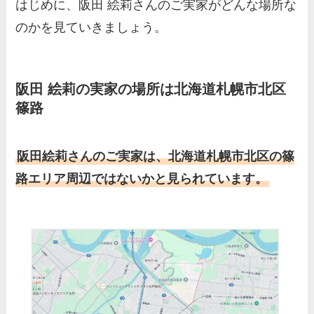
はじめに、阪田 絵莉さんのご実家がどんな場所な
三浦璃来の実家はお金持ち！
のかを見ていきましょう。
両親（父・母）の職業や妹な
ど、家族を調査！
羽鳥慎一アナの両親（父・
阪田 絵莉の実家の場所は北海道札幌市北区
篠路
母）を徹底調査！実家の兄弟
など家族もまとめた！
片岡凜の母親が美人！家族構
阪田絵莉さんのご実家は、北海道札幌市北区の篠
成や父・片岡達也、兄弟につ
路エリア周辺ではないかと見られています。
いてもまとめ！
梅澤廉アナの父親・母親の職
業や経歴を調査！兄弟や実家
の家族もまとめ！
伊藤海彦の兄弟は弟の夏彦！
実家の両親など家族情報も全