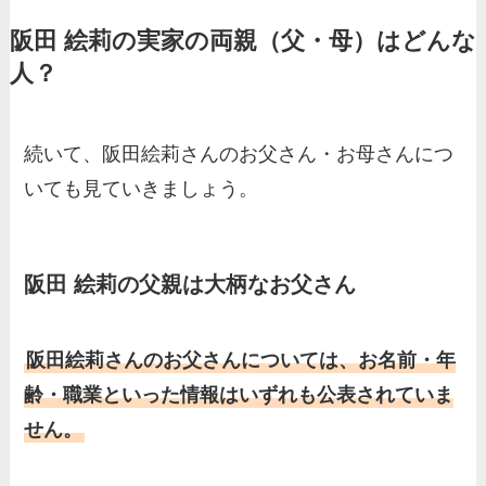
家の家族もまとめた！
阪田 絵莉の実家の両親（父・母）はどんな
基俊介の実家はお金持ち？兄
人？
弟や両親(父・母)はどんな
人？家族を調査！
三浦璃来の実家はお金持ち！
続いて、阪田絵莉さんのお父さん・お母さんにつ
両親（父・母）の職業や妹な
いても見ていきましょう。
ど、家族を調査！
羽鳥慎一アナの両親（父・
阪田 絵莉の父親は大柄なお父さん
母）を徹底調査！実家の兄弟
など家族もまとめた！
片岡凜の母親が美人！家族構
阪田絵莉さんのお父さんについては、お名前・年
成や父・片岡達也、兄弟につ
齢・職業といった情報はいずれも公表されていま
いてもまとめ！
せん。
梅澤廉アナの父親・母親の職