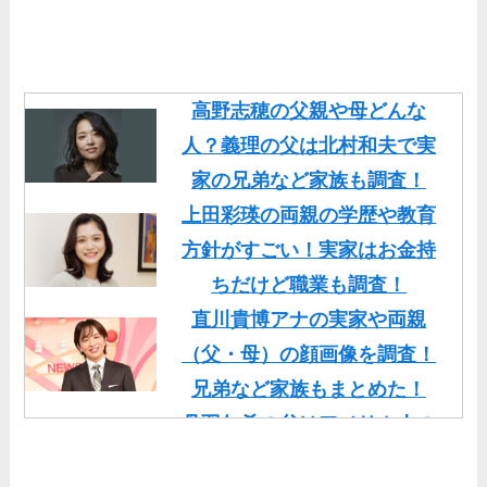
高野志穂の父親や母どんな
人？義理の父は北村和夫で実
家の兄弟など家族も調査！
上田彩瑛の両親の学歴や教育
方針がすごい！実家はお金持
ちだけど職業も調査！
直川貴博アナの実家や両親
（父・母）の顔画像を調査！
兄弟など家族もまとめた！
丹羽仁希の父はアメリカ人の
イケメン！両親の顔画像や実