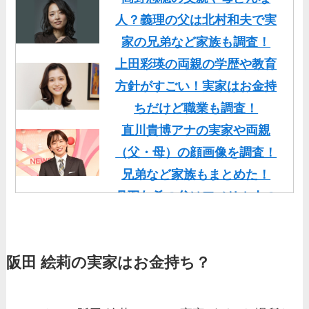
人？義理の父は北村和夫で実
家の兄弟など家族も調査！
上田彩瑛の両親の学歴や教育
方針がすごい！実家はお金持
ちだけど職業も調査！
直川貴博アナの実家や両親
（父・母）の顔画像を調査！
兄弟など家族もまとめた！
丹羽仁希の父はアメリカ人の
イケメン！両親の顔画像や実
家の家族もまとめた！
阪田 絵莉の実家はお金持ち？
基俊介の実家はお金持ち？兄
弟や両親(父・母)はどんな
人？家族を調査！