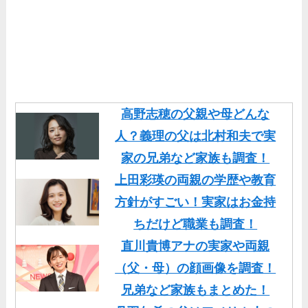
高野志穂の父親や母どんな
人？義理の父は北村和夫で実
家の兄弟など家族も調査！
上田彩瑛の両親の学歴や教育
方針がすごい！実家はお金持
ちだけど職業も調査！
直川貴博アナの実家や両親
（父・母）の顔画像を調査！
兄弟など家族もまとめた！