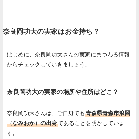
丹羽仁希の父はアメリカ人の
イケメン！両親の顔画像や実
家の家族もまとめた！
奈良岡功大の実家はお金持ち？
基俊介の実家はお金持ち？兄
弟や両親(父・母)はどんな
人？家族を調査！
はじめに、奈良岡功大さんの実家にまつわる情報
三浦璃来の実家はお金持ち！
からチェックしていきましょう。
両親（父・母）の職業や妹な
ど、家族を調査！
羽鳥慎一アナの両親（父・
奈良岡功大の実家の場所や住所はどこ？
母）を徹底調査！実家の兄弟
など家族もまとめた！
奈良岡功大さんは、ご自身でも
青森県青森市浪岡
片岡凜の母親が美人！家族構
（なみおか）の出身
であることを明かしていま
成や父・片岡達也、兄弟につ
す。