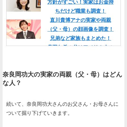
方針がすごい！実家はお金持
ちだけど職業も調査！
直川貴博アナの実家や両親
（父・母）の顔画像を調査！
兄弟など家族もまとめた！
丹羽仁希の父はアメリカ人の
イケメン！両親の顔画像や実
家の家族もまとめた！
奈良岡功大の実家の両親（父・母）はどん
基俊介の実家はお金持ち？兄
な人？
弟や両親(父・母)はどんな
人？家族を調査！
三浦璃来の実家はお金持ち！
続いて、奈良岡功大さんのお父さん・お母さんに
両親（父・母）の職業や妹な
ついて掘り下げていきます。
ど、家族を調査！