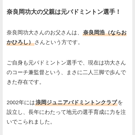
羽鳥慎一アナの両親（父・
奈良岡功大の父親は元バドミントン選手！
母）を徹底調査！実家の兄弟
など家族もまとめた！
片岡凜の母親が美人！家族構
奈良岡功大さんのお父さんは、
奈良岡浩（ならお
成や父・片岡達也、兄弟につ
かひろし）
さんという方です。
いてもまとめ！
梅澤廉アナの父親・母親の職
ご自身も元バドミントン選手で、現在は功大さん
業や経歴を調査！兄弟や実家
のコーチ兼監督という、まさに二人三脚で歩んで
の家族もまとめ！
きた存在です。
伊藤海彦の兄弟は弟の夏彦！
実家の両親など家族情報も全
2002年には
浪岡ジュニアバドミントンクラブ
を
部まとめた！
設立し、長年にわたって地元の選手育成に力を注
いでこられました。