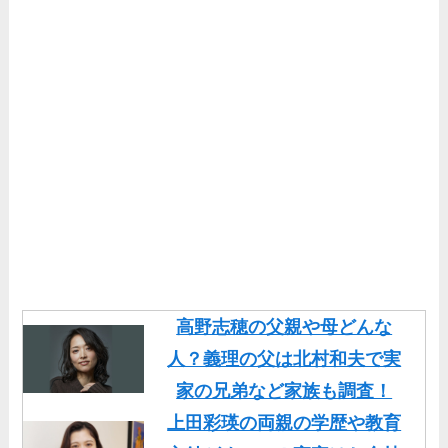
高野志穂の父親や母どんな
人？義理の父は北村和夫で実
家の兄弟など家族も調査！
上田彩瑛の両親の学歴や教育