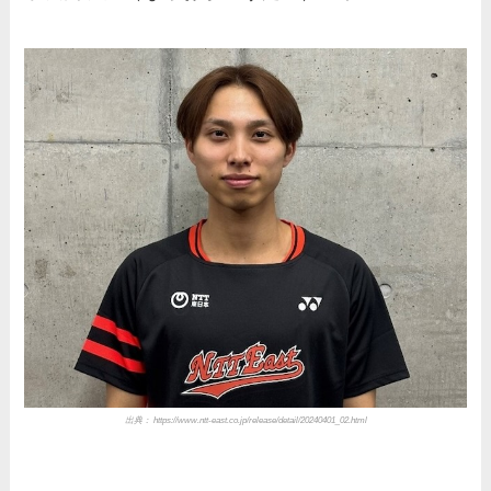
出典： https://www.ntt-east.co.jp/release/detail/20240401_02.html