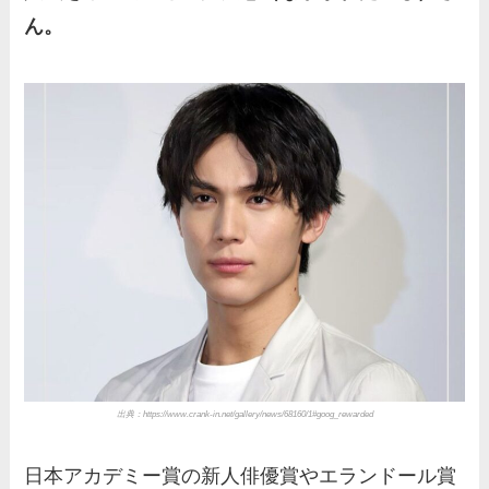
ん。
出典：https://www.crank-in.net/gallery/news/68160/1#goog_rewarded
日本アカデミー賞の新人俳優賞やエランドール賞