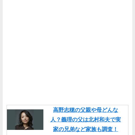
高野志穂の父親や母どんな
人？義理の父は北村和夫で実
家の兄弟など家族も調査！