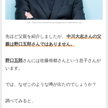
出典：https://www.honnonihohi.jp/nakagawataishi-father/#index_id1
先ほど父親を紹介しましたが、
中川大志さんの父
親は野口五郎さんではありません。
野口五郎
さんには佐藤侑都さんという息子さんが
います。
では、なぜこのような噂が出たのでしょうか？
調べてみると、