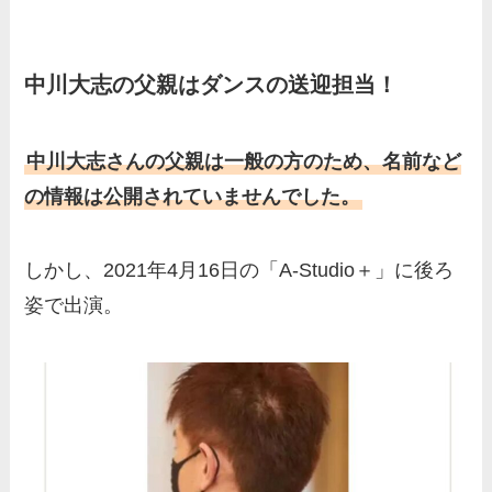
ど、家族を調査！
羽鳥慎一アナの両親（父・
中川大志の父親はダンスの送迎担当！
母）を徹底調査！実家の兄弟
など家族もまとめた！
片岡凜の母親が美人！家族構
中川大志さんの父親は一般の方のため、名前など
成や父・片岡達也、兄弟につ
の情報は公開されていませんでした。
いてもまとめ！
梅澤廉アナの父親・母親の職
しかし、2021年4月16日の「A-Studio＋」に後ろ
業や経歴を調査！兄弟や実家
姿で出演。
の家族もまとめ！
伊藤海彦の兄弟は弟の夏彦！
実家の両親など家族情報も全
部まとめた！