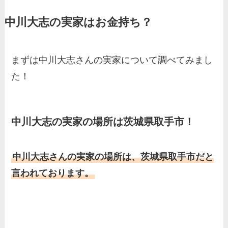
家の家族もまとめた！
中川大志の実家はお金持ち？
基俊介の実家はお金持ち？兄
弟や両親(父・母)はどんな
人？家族を調査！
まずは中川大志さんの実家について調べてみまし
三浦璃来の実家はお金持ち！
た！
両親（父・母）の職業や妹な
ど、家族を調査！
羽鳥慎一アナの両親（父・
中川大志の実家の場所は茨城県取手市！
母）を徹底調査！実家の兄弟
など家族もまとめた！
中川大志さんの実家の場所は、茨城県取手市だと
片岡凜の母親が美人！家族構
言われております。
成や父・片岡達也、兄弟につ
いてもまとめ！
梅澤廉アナの父親・母親の職