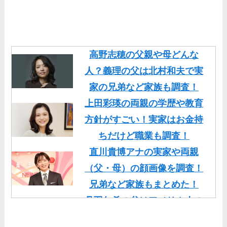
高野志穂の父親や母どんな
人？義理の父は北村和夫で実
家の兄弟など家族も調査！
上田彩瑛の両親の学歴や教育
方針がすごい！実家はお金持
ちだけど職業も調査！
直川貴博アナの実家や両親
（父・母）の顔画像を調査！
兄弟など家族もまとめた！
丹羽仁希の父はアメリカ人の
イケメン！両親の顔画像や実