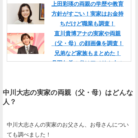
上田彩瑛の両親の学歴や教育
方針がすごい！実家はお金持
ちだけど職業も調査！
直川貴博アナの実家や両親
（父・母）の顔画像を調査！
兄弟など家族もまとめた！
丹羽仁希の父はアメリカ人の
イケメン！両親の顔画像や実
家の家族もまとめた！
中川大志の実家の両親（父・母）はどんな
基俊介の実家はお金持ち？兄
人？
弟や両親(父・母)はどんな
人？家族を調査！
三浦璃来の実家はお金持ち！
中川大志さんの実家のお父さん、お母さんについ
両親（父・母）の職業や妹な
ても調べました！