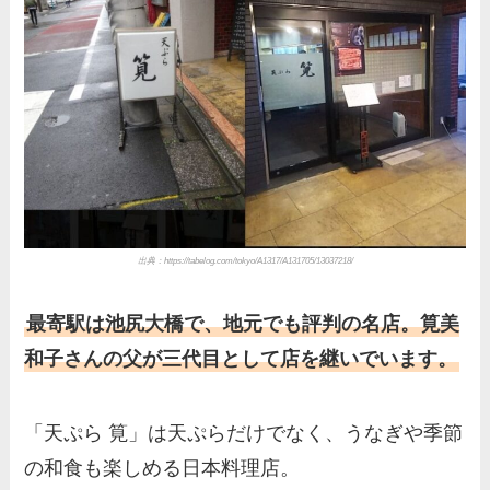
出典：https://tabelog.com/tokyo/A1317/A131705/13037218/
最寄駅は池尻大橋で、地元でも評判の名店。筧美
和子さんの父が三代目として店を継いでいます。
「天ぷら 筧」は天ぷらだけでなく、うなぎや季節
の和食も楽しめる日本料理店。