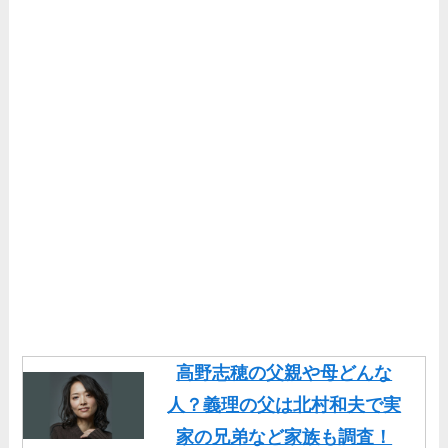
高野志穂の父親や母どんな
人？義理の父は北村和夫で実
家の兄弟など家族も調査！