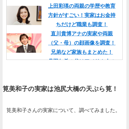
上田彩瑛の両親の学歴や教育
方針がすごい！実家はお金持
ちだけど職業も調査！
直川貴博アナの実家や両親
（父・母）の顔画像を調査！
兄弟など家族もまとめた！
丹羽仁希の父はアメリカ人の
イケメン！両親の顔画像や実
家の家族もまとめた！
筧美和子の実家は池尻大橋の天ぷら筧！
基俊介の実家はお金持ち？兄
弟や両親(父・母)はどんな
人？家族を調査！
筧美和子さんの実家について、調べてみました。
三浦璃来の実家はお金持ち！
両親（父・母）の職業や妹な