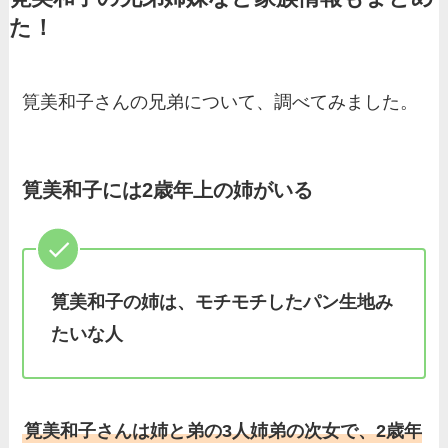
た！
弟や両親(父・母)はどんな
人？家族を調査！
三浦璃来の実家はお金持ち！
筧美和子さんの兄弟について、調べてみました。
両親（父・母）の職業や妹な
ど、家族を調査！
筧美和子には
2歳年上
の姉がいる
羽鳥慎一アナの両親（父・
母）を徹底調査！実家の兄弟
など家族もまとめた！
片岡凜の母親が美人！家族構
筧美和子の姉は、モチモチしたパン生地み
成や父・片岡達也、兄弟につ
たいな人
いてもまとめ！
梅澤廉アナの父親・母親の職
業や経歴を調査！兄弟や実家
筧美和子さんは姉と弟の3人姉弟の次女で、2歳年
の家族もまとめ！