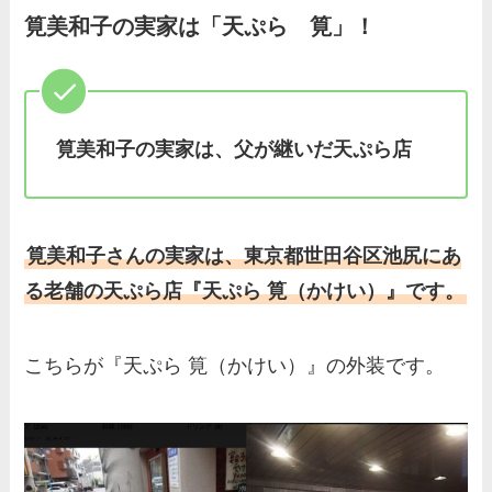
ど、家族を調査！
筧美和子の実家は「天ぷら 筧」！
羽鳥慎一アナの両親（父・
母）を徹底調査！実家の兄弟
など家族もまとめた！
筧美和子の実家は、父が継いだ天ぷら店
片岡凜の母親が美人！家族構
成や父・片岡達也、兄弟につ
いてもまとめ！
筧美和子さんの実家は、東京都世田谷区池尻にあ
梅澤廉アナの父親・母親の職
る老舗の天ぷら店『天ぷら 筧（かけい）』です。
業や経歴を調査！兄弟や実家
の家族もまとめ！
こちらが『天ぷら 筧（かけい）』の外装です。
伊藤海彦の兄弟は弟の夏彦！
実家の両親など家族情報も全
部まとめた！