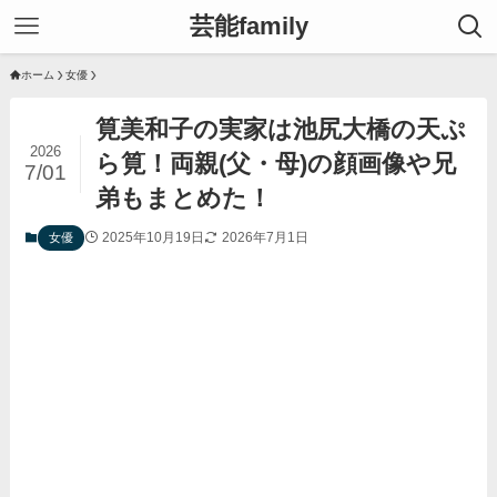
芸能family
ホーム
女優
筧美和子の実家は池尻大橋の天ぷ
2026
ら筧！両親(父・母)の顔画像や兄
7/01
弟もまとめた！
2025年10月19日
2026年7月1日
女優