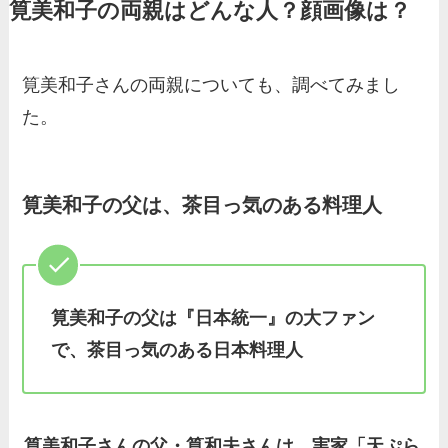
筧美和子の両親はどんな人？顔画像は？
基俊介の実家はお金持ち？兄
弟や両親(父・母)はどんな
人？家族を調査！
筧美和子さんの両親についても、調べてみまし
三浦璃来の実家はお金持ち！
た。
両親（父・母）の職業や妹な
ど、家族を調査！
羽鳥慎一アナの両親（父・
筧美和子の父は、茶目っ気のある料理人
母）を徹底調査！実家の兄弟
など家族もまとめた！
片岡凜の母親が美人！家族構
筧美和子の父は『日本統一』の大ファン
成や父・片岡達也、兄弟につ
で、茶目っ気のある日本料理人
いてもまとめ！
梅澤廉アナの父親・母親の職
業や経歴を調査！兄弟や実家
筧美和子さんの父・筧和夫さんは、実家「天ぷら