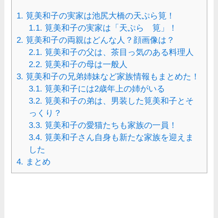
1.
筧美和子の実家は池尻大橋の天ぷら筧！
1.1.
筧美和子の実家は「天ぷら 筧」！
2.
筧美和子の両親はどんな人？顔画像は？
2.1.
筧美和子の父は、茶目っ気のある料理人
2.2.
筧美和子の母は一般人
3.
筧美和子の兄弟姉妹など家族情報もまとめた！
3.1.
筧美和子には2歳年上の姉がいる
3.2.
筧美和子の弟は、男装した筧美和子とそ
っくり？
3.3.
筧美和子の愛猫たちも家族の一員！
3.4.
筧美和子さん自身も新たな家族を迎えま
した
4.
まとめ