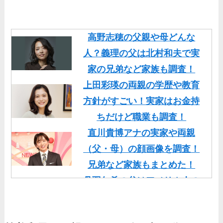
高野志穂の父親や母どんな
人？義理の父は北村和夫で実
家の兄弟など家族も調査！
上田彩瑛の両親の学歴や教育
方針がすごい！実家はお金持
ちだけど職業も調査！
直川貴博アナの実家や両親
（父・母）の顔画像を調査！
兄弟など家族もまとめた！
丹羽仁希の父はアメリカ人の
イケメン！両親の顔画像や実
家の家族もまとめた！