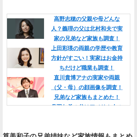
高野志穂の父親や母どんな
人？義理の父は北村和夫で実
家の兄弟など家族も調査！
上田彩瑛の両親の学歴や教育
方針がすごい！実家はお金持
ちだけど職業も調査！
直川貴博アナの実家や両親
（父・母）の顔画像を調査！
兄弟など家族もまとめた！
丹羽仁希の父はアメリカ人の
イケメン！両親の顔画像や実
家の家族もまとめた！
筧美和子の兄弟姉妹など家族情報もまとめ
基俊介の実家はお金持ち？兄