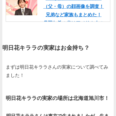
（父・母）の顔画像を調査！
兄弟など家族もまとめた！
丹羽仁希の父はアメリカ人の
イケメン！両親の顔画像や実
家の家族もまとめた！
明日花キララの実家はお金持ち？
基俊介の実家はお金持ち？兄
弟や両親(父・母)はどんな
人？家族を調査！
まずは明日花キララさんの実家について調べてみ
三浦璃来の実家はお金持ち！
ました！
両親（父・母）の職業や妹な
ど、家族を調査！
羽鳥慎一アナの両親（父・
明日花キララの実家の場所は北海道旭川市！
母）を徹底調査！実家の兄弟
など家族もまとめた！