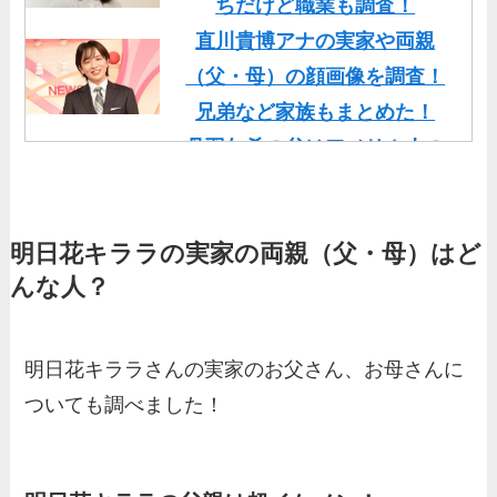
ちだけど職業も調査！
直川貴博アナの実家や両親
（父・母）の顔画像を調査！
兄弟など家族もまとめた！
丹羽仁希の父はアメリカ人の
イケメン！両親の顔画像や実
家の家族もまとめた！
明日花キララの実家の両親（父・母）はど
基俊介の実家はお金持ち？兄
んな人？
弟や両親(父・母)はどんな
人？家族を調査！
三浦璃来の実家はお金持ち！
明日花キララさんの実家のお父さん、お母さんに
両親（父・母）の職業や妹な
ついても調べました！
ど、家族を調査！
羽鳥慎一アナの両親（父・