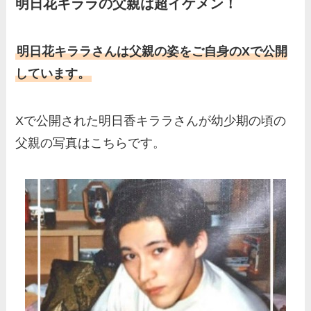
明日花キララの父親は超イケメン！
母）を徹底調査！実家の兄弟
など家族もまとめた！
片岡凜の母親が美人！家族構
明日花キララさんは父親の姿をご自身のXで公開
成や父・片岡達也、兄弟につ
しています。
いてもまとめ！
梅澤廉アナの父親・母親の職
Xで公開された明日香キララさんが幼少期の頃の
業や経歴を調査！兄弟や実家
父親の写真はこちらです。
の家族もまとめ！
伊藤海彦の兄弟は弟の夏彦！
実家の両親など家族情報も全
部まとめた！