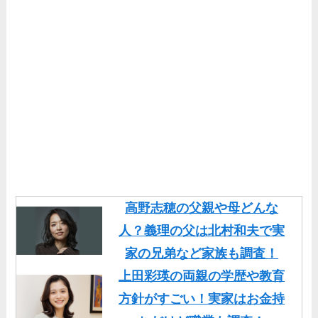
高野志穂の父親や母どんな
人？義理の父は北村和夫で実
家の兄弟など家族も調査！
上田彩瑛の両親の学歴や教育
方針がすごい！実家はお金持