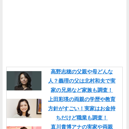
高野志穂の父親や母どんな
人？義理の父は北村和夫で実
家の兄弟など家族も調査！
上田彩瑛の両親の学歴や教育
方針がすごい！実家はお金持
ちだけど職業も調査！
直川貴博アナの実家や両親