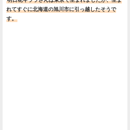
明日花キララさんは東京で生まれましたが、生ま
片岡凜の母親が美人！家族構
れてすぐに北海道の旭川市に引っ越したそうで
成や父・片岡達也、兄弟につ
す。
いてもまとめ！
梅澤廉アナの父親・母親の職
業や経歴を調査！兄弟や実家
の家族もまとめ！
伊藤海彦の兄弟は弟の夏彦！
実家の両親など家族情報も全
部まとめた！