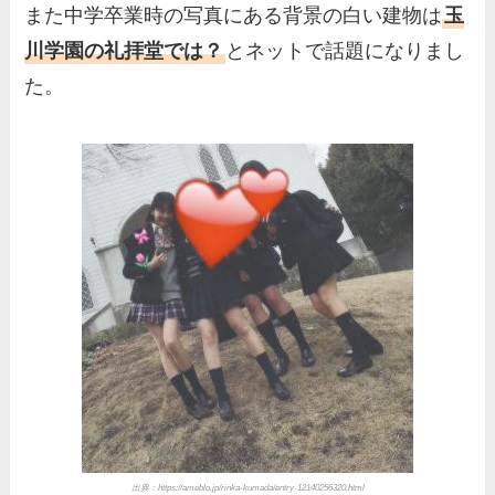
また中学卒業時の写真にある背景の白い建物は
玉
川学園の礼拝堂では？
とネットで話題になりまし
た。
出典：https://ameblo.jp/rinka-kumada/entry-12140256320.html