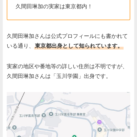
片岡凜の母親が美人！家族構
久間田琳加の実家は東京都内！
成や父・片岡達也、兄弟につ
いてもまとめ！
梅澤廉アナの父親・母親の職
久間田琳加さんは公式プロフィールにも書かれて
業や経歴を調査！兄弟や実家
いる通り、
東京都出身として知られています。
の家族もまとめ！
伊藤海彦の兄弟は弟の夏彦！
実家の地区や番地等の詳しい住所は不明ですが、
実家の両親など家族情報も全
久間田琳加さんは「玉川学園」出身です。
部まとめた！