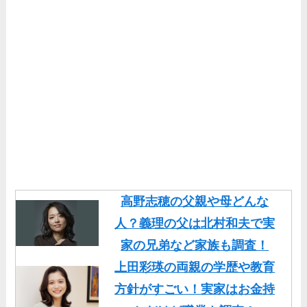
高野志穂の父親や母どんな
人？義理の父は北村和夫で実
家の兄弟など家族も調査！
上田彩瑛の両親の学歴や教育
方針がすごい！実家はお金持