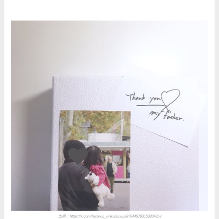
出典：https://x.com/lespros_rinka/status/876440793103204353