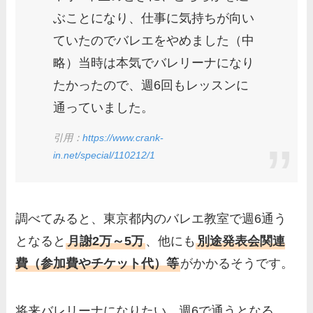
ぶことになり、仕事に気持ちが向い
ていたのでバレエをやめました（中
略）当時は本気でバレリーナになり
たかったので、週6回もレッスンに
通っていました。
引用：
https://www.crank-
in.net/special/110212/1
調べてみると、東京都内のバレエ教室で週6通う
となると
月謝2万～5万
、他にも
別途発表会関連
費（参加費やチケット代）等
がかかるそうです。
将来バレリーナになりたい、週6で通うとなる