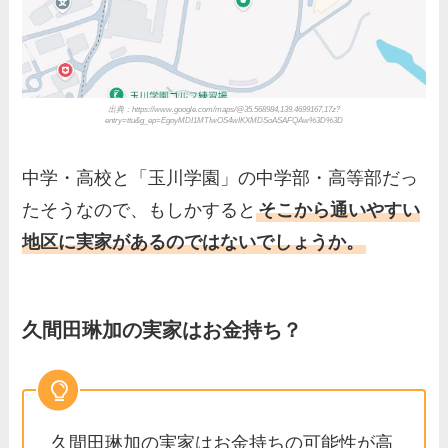
出典：https://www.google.com/maps/@35.568984,139.4699167,17z?
entry=ttu&g_ep=EgoyMDI1MTIwOS4wIKXMDSoASAFQAw%3D%3D
中学・高校と「玉川学園」の中学部・高等部だっ
たそうなので、もしかすると
そこから通いやすい
地区に実家があるのではないでしょうか。
久間田琳加の実家はお金持ち？
久間田琳加の実家はお金持ちの可能性が高