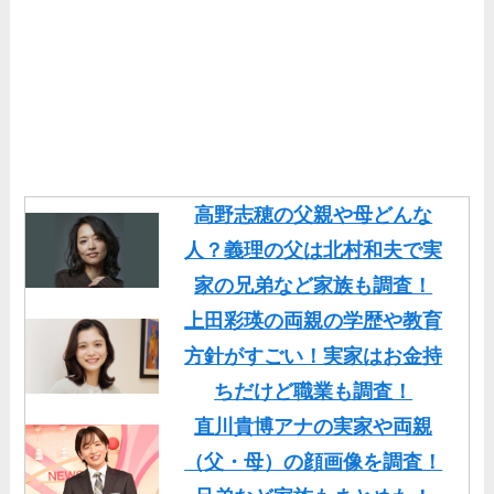
高野志穂の父親や母どんな
人？義理の父は北村和夫で実
家の兄弟など家族も調査！
上田彩瑛の両親の学歴や教育
方針がすごい！実家はお金持
ちだけど職業も調査！
直川貴博アナの実家や両親
（父・母）の顔画像を調査！