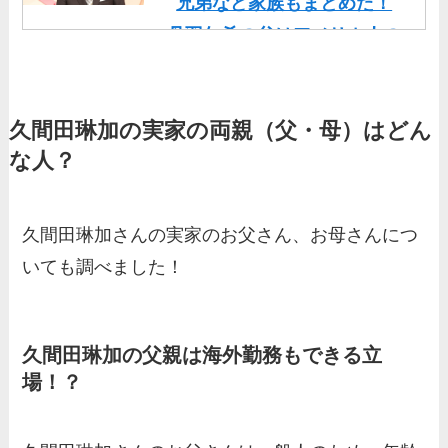
兄弟など家族もまとめた！
丹羽仁希の父はアメリカ人の
イケメン！両親の顔画像や実
家の家族もまとめた！
久間田琳加の実家の両親（父・母）はどん
基俊介の実家はお金持ち？兄
な人？
弟や両親(父・母)はどんな
人？家族を調査！
三浦璃来の実家はお金持ち！
久間田琳加さんの実家のお父さん、お母さんにつ
両親（父・母）の職業や妹な
いても調べました！
ど、家族を調査！
羽鳥慎一アナの両親（父・
久間田琳加の父親は海外勤務もできる立
母）を徹底調査！実家の兄弟
場！？
など家族もまとめた！
片岡凜の母親が美人！家族構