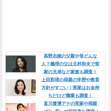
高野志穂の父親や母どんな
人？義理の父は北村和夫で実
家の兄弟など家族も調査！
上田彩瑛の両親の学歴や教育
方針がすごい！実家はお金持
ちだけど職業も調査！
直川貴博アナの実家や両親