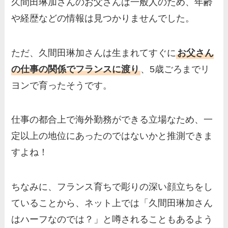
成や父・片岡達也、兄弟につ
久間田琳加さんのお父さんは一般人のため、年齢
いてもまとめ！
や経歴などの情報は見つかりませんでした。
梅澤廉アナの父親・母親の職
業や経歴を調査！兄弟や実家
ただ、久間田琳加さんは生まれてすぐに
お父さん
の家族もまとめ！
の仕事の関係でフランスに渡り
、5歳ごろまでリ
伊藤海彦の兄弟は弟の夏彦！
ヨンで育ったそうです。
実家の両親など家族情報も全
部まとめた！
仕事の都合上で海外勤務ができる立場なため、一
定以上の地位にあったのではないかと推測できま
すよね！
ちなみに、フランス育ちで彫りの深い顔立ちをし
ていることから、ネット上では「久間田琳加さん
はハーフなのでは？」と噂されることもあるよう