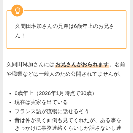
母）を徹底調査！実家の兄弟
など家族もまとめた！
片岡凜の母親が美人！家族構
久間田琳加さんの兄弟は6歳年上のお兄さ
成や父・片岡達也、兄弟につ
ん！
いてもまとめ！
梅澤廉アナの父親・母親の職
業や経歴を調査！兄弟や実家
久間田琳加さんには
お兄さんがおられます
。名前
の家族もまとめ！
や職業などは一般人のため公開されてませんが、
伊藤海彦の兄弟は弟の夏彦！
実家の両親など家族情報も全
6歳年上（2026年1月時点で30歳）
部まとめた！
現在は実家を出ている
フランス語が流暢に話せるそう
昔は仲が良く面倒も見てくれたが、ある事を
きっかけに事務連絡くらいしか話さないし連