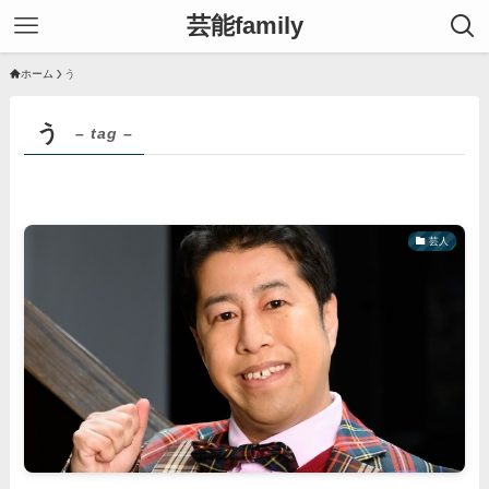
芸能family
ホーム
う
う
– tag –
芸人